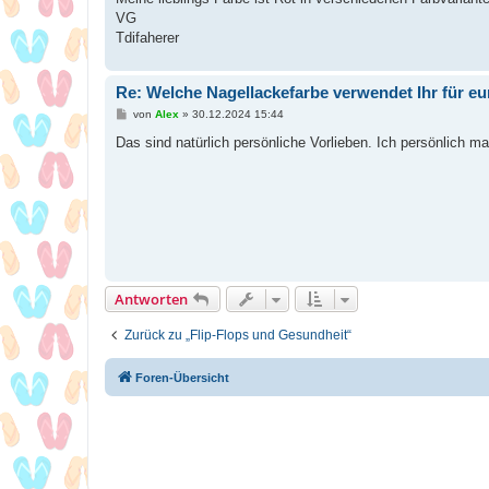
VG
Tdifaherer
Re: Welche Nagellackefarbe verwendet Ihr für e
B
von
Alex
»
30.12.2024 15:44
e
i
Das sind natürlich persönliche Vorlieben. Ich persönlich m
t
r
a
g
Antworten
Zurück zu „Flip-Flops und Gesundheit“
Foren-Übersicht