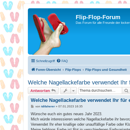
Flip-Flop-Forum
Das Forum für alle Freunde der locke
Schnellzugriff
FAQ
Foren-Übersicht
Flip-Flops
Flip-Flops und Gesundheit
Welche Nagellackefarbe verwendet Ihr 
Antworten
Welche Nagellackefarbe verwendet Ihr für 
B
von
tdifaherer
»
07.01.2023 16:35
e
i
Wünsche euch ein gutes neues Jahr 2023.
t
Mich würde interessieren welche Nagellackefarbe ihr bevor
r
a
Verwendet Ihr eher knallige oder unauffällige Farbe oder Kl
g
Meine lieblings Farbe ist Rot in verschiedenen Farbvariante