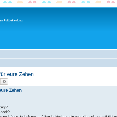
ren Fußbekleidung
für eure Zehen
Suche
Erweiterte Suche
eure Zehen
zugt?
arlack?
n und tönen, jedoch um im Alltag lackiert zu sein eher Klarlack und mit Glitze