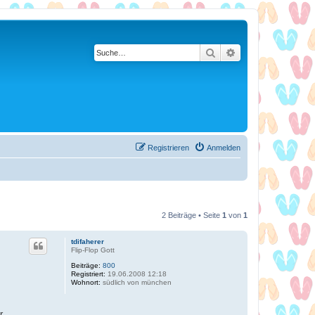
Suche
Erweiterte Suche
Registrieren
Anmelden
2 Beiträge • Seite
1
von
1
tdifaherer
Flip-Flop Gott
Beiträge:
800
Registriert:
19.06.2008 12:18
Wohnort:
südlich von münchen
r.