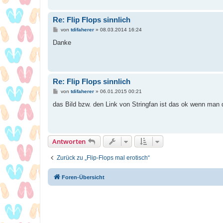
g
Re: Flip Flops sinnlich
B
von
tdifaherer
»
08.03.2014 16:24
e
i
Danke
t
r
a
g
Re: Flip Flops sinnlich
B
von
tdifaherer
»
06.01.2015 00:21
e
i
das Bild bzw. den Link von Stringfan ist das ok wenn man
t
r
a
g
Antworten
Zurück zu „Flip-Flops mal erotisch“
Foren-Übersicht