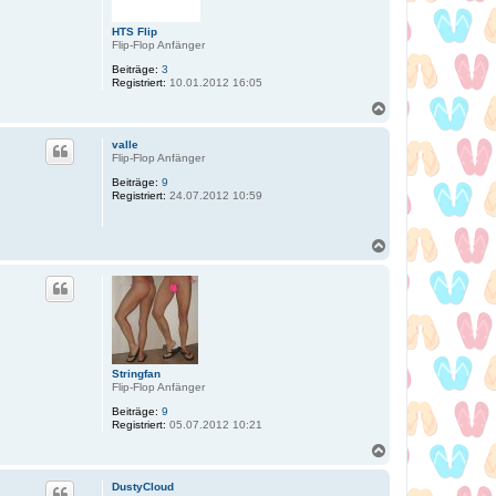
n
HTS Flip
Flip-Flop Anfänger
Beiträge:
3
Registriert:
10.01.2012 16:05
N
a
c
valle
h
Flip-Flop Anfänger
o
Beiträge:
9
b
Registriert:
24.07.2012 10:59
e
n
N
a
c
h
o
b
e
n
Stringfan
Flip-Flop Anfänger
Beiträge:
9
Registriert:
05.07.2012 10:21
N
a
c
DustyCloud