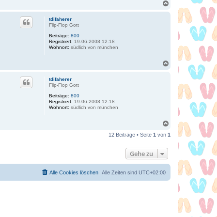
N
a
c
tdifaherer
h
Flip-Flop Gott
o
Beiträge:
800
b
Registriert:
19.06.2008 12:18
e
Wohnort:
südlich von münchen
n
N
a
c
tdifaherer
h
Flip-Flop Gott
o
Beiträge:
800
b
Registriert:
19.06.2008 12:18
e
Wohnort:
südlich von münchen
n
N
a
12 Beiträge • Seite
1
von
1
c
h
o
Gehe zu
b
e
n
Alle Cookies löschen
Alle Zeiten sind
UTC+02:00