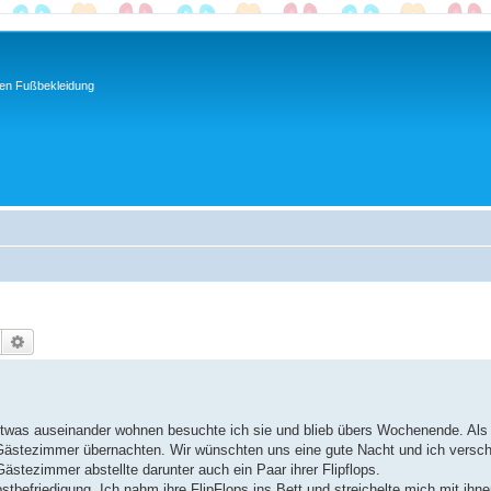
ren Fußbekleidung
Suche
Erweiterte Suche
 etwas auseinander wohnen besuchte ich sie und blieb übers Wochenende. Als
Gästezimmer übernachten. Wir wünschten uns eine gute Nacht und ich versc
stezimmer abstellte darunter auch ein Paar ihrer Flipflops.
stbefriedigung. Ich nahm ihre FlipFlops ins Bett und streichelte mich mit ihne