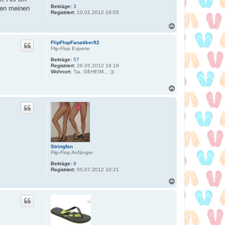
Beiträge:
3
gen meinen
Registriert:
10.01.2012 16:05
N
a
c
FlipFlopFanatiker92
h
Flip-Flop Experte
o
Beiträge:
57
b
Registriert:
26.05.2012 16:19
e
Wohnort:
Tja, GEHEIM... ;))
n
N
a
c
h
o
b
e
n
Stringfan
Flip-Flop Anfänger
Beiträge:
9
Registriert:
05.07.2012 10:21
N
a
c
h
o
b
e