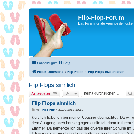
Flip-Flop-Forum
Das Forum für alle Freunde der locke
Schnellzugriff
FAQ
Foren-Übersicht
Flip-Flops
Flip-Flops mal erotisch
Flip Flops sinnlich
Antworten
Flip Flops sinnlich
B
von
HTS Flip
»
21.05.2012 15:10
e
i
Kürzlich habe ich bei meiner Cousine übernachtet. Da wir
t
dem Ausgang nach hause gingen durfte ich dann in ihrem 
r
a
Zimmer. Da bemerkte ich das sie diverse ihrer Schuhe im Gä
g
Ich war etwas angeheitert und hatte noch sehr lust auf Selb