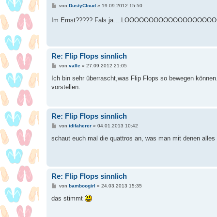
B
von
DustyCloud
»
19.09.2012 15:50
e
i
Im Ernst????? Fals ja....LOOOOOOOOOOOOOOO
t
r
a
g
Re: Flip Flops sinnlich
B
von
valle
»
27.09.2012 21:05
e
i
Ich bin sehr überrascht,was Flip Flops so bewegen können. 
t
vorstellen.
r
a
g
Re: Flip Flops sinnlich
B
von
tdifaherer
»
04.01.2013 10:42
e
i
schaut euch mal die quattros an, was man mit denen alles
t
r
a
g
Re: Flip Flops sinnlich
B
von
bamboogirl
»
24.03.2013 15:35
e
i
das stimmt
t
r
a