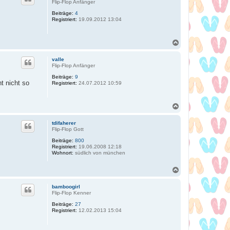
h
Flip-Flop Anfänger
o
Beiträge:
4
b
Registriert:
19.09.2012 13:04
e
n
N
a
c
valle
h
Flip-Flop Anfänger
o
Beiträge:
9
b
t nicht so
Registriert:
24.07.2012 10:59
e
n
N
a
c
tdifaherer
h
Flip-Flop Gott
o
Beiträge:
800
b
Registriert:
19.06.2008 12:18
e
Wohnort:
südlich von münchen
n
N
a
c
bamboogirl
h
Flip-Flop Kenner
o
Beiträge:
27
b
Registriert:
12.02.2013 15:04
e
n