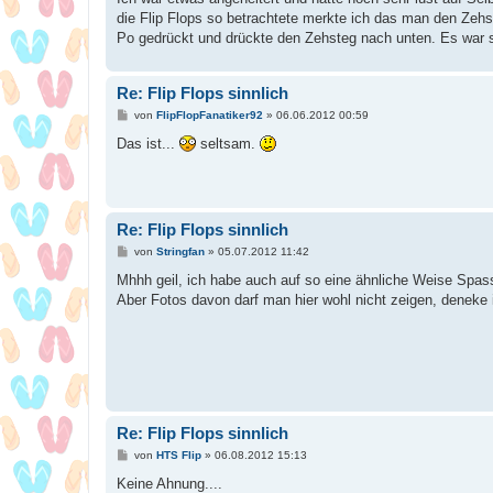
die Flip Flops so betrachtete merkte ich das man den Zehs
Po gedrückt und drückte den Zehsteg nach unten. Es war s
Re: Flip Flops sinnlich
B
von
FlipFlopFanatiker92
»
06.06.2012 00:59
e
i
Das ist...
seltsam.
t
r
a
g
Re: Flip Flops sinnlich
B
von
Stringfan
»
05.07.2012 11:42
e
i
Mhhh geil, ich habe auch auf so eine ähnliche Weise Spass
t
Aber Fotos davon darf man hier wohl nicht zeigen, deneke 
r
a
g
Re: Flip Flops sinnlich
B
von
HTS Flip
»
06.08.2012 15:13
e
i
Keine Ahnung....