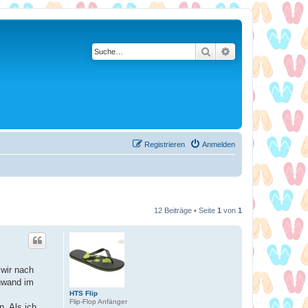
Suche
Erweiterte Suche
Registrieren
Anmelden
12 Beiträge • Seite
1
von
1
 wir nach
hwand im
HTS Flip
Flip-Flop Anfänger
n. Als ich