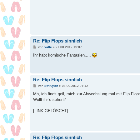
t
r
a
g
Re: Flip Flops sinnlich
B
von
valle
»
27.08.2012 15:07
e
i
Ihr habt komische Fantasien.....
t
r
a
g
Re: Flip Flops sinnlich
B
von
Stringfan
»
08.09.2012 07:12
e
i
Mh, ich finds geil, mich zur Abwechslung mal mit Flip Flo
t
Wollt ihr´s sehen?
r
a
g
[LINK GELÖSCHT]
Re: Flip Flops sinnlich