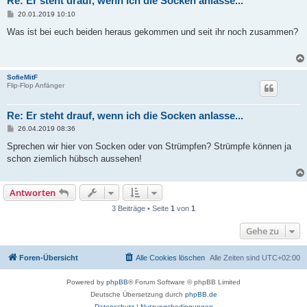
Re: Er steht drauf, wenn ich die Socken anlasse...
B
20.01.2019 10:10
e
i
Was ist bei euch beiden heraus gekommen und seit ihr noch zusammen?
t
r
a
g
SofieMitF
Flip-Flop Anfänger
Re: Er steht drauf, wenn ich die Socken anlasse...
B
26.04.2019 08:36
e
i
Sprechen wir hier von Socken oder von Strümpfen? Strümpfe können ja
t
schon ziemlich hübsch aussehen!
r
a
g
Antworten
3 Beiträge • Seite
1
von
1
Gehe zu
Foren-Übersicht
Alle Cookies löschen
Alle Zeiten sind
UTC+02:00
Powered by
phpBB
® Forum Software © phpBB Limited
Deutsche Übersetzung durch
phpBB.de
Datenschutz
|
Nutzungsbedingungen