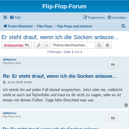
Flip-Flop-Forum
FAQ
Registrieren
Anmelden
S
Foren-Übersicht
Flip-Flops
Flip-Flops mal erotisch
u
Er steht drauf, wenn ich die Socken anlasse...
c
Suche
Erweiterte
Antworten
h
3 Beiträge • Seite
1
von
1
e
tdifaherer
Flip-Flop Gott
Re: Er steht drauf, wenn ich die Socken anlasse...
B
22.01.2018 14:00
e
i
ich würde ihn auf jeden Fall darauf ansprechen. Jetzt oder nie, vielleicht
t
steht er auch auf Nylonfüße und traut es dir nicht zu sagen, oder es ist
r
a
etwas mit deinen Füßen. Sage bitte Bescheid was war.
g
tdifaherer
Flip-Flop Gott