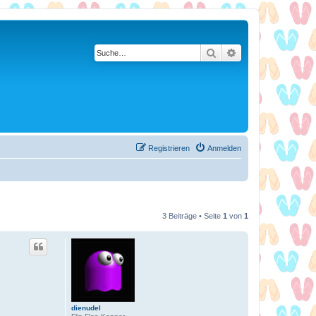
Suche
Erweiterte Suche
Registrieren
Anmelden
3 Beiträge • Seite
1
von
1
dienudel