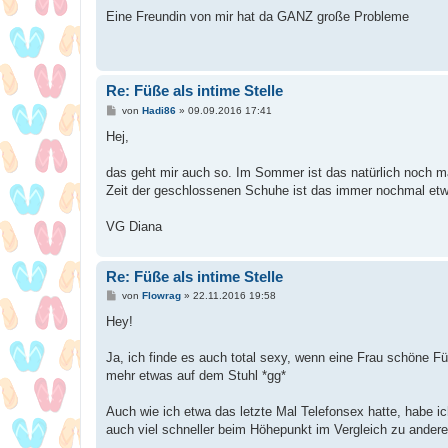
Eine Freundin von mir hat da GANZ große Probleme
Re: Füße als intime Stelle
B
von
Hadi86
»
09.09.2016 17:41
e
i
Hej,
t
r
a
das geht mir auch so. Im Sommer ist das natürlich noch ma
g
Zeit der geschlossenen Schuhe ist das immer nochmal et
VG Diana
Re: Füße als intime Stelle
B
von
Flowrag
»
22.11.2016 19:58
e
i
Hey!
t
r
a
Ja, ich finde es auch total sexy, wenn eine Frau schöne F
g
mehr etwas auf dem Stuhl *gg*
Auch wie ich etwa das letzte Mal Telefonsex hatte, habe i
auch viel schneller beim Höhepunkt im Vergleich zu ande