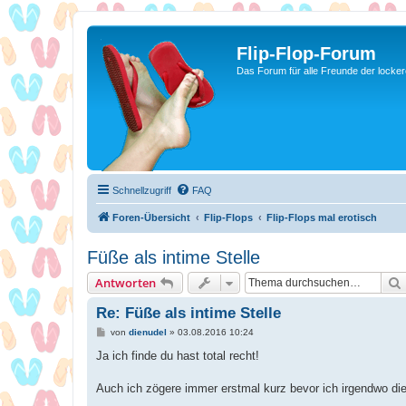
Flip-Flop-Forum
Das Forum für alle Freunde der locke
Schnellzugriff
FAQ
Foren-Übersicht
Flip-Flops
Flip-Flops mal erotisch
Füße als intime Stelle
Antworten
Re: Füße als intime Stelle
B
von
dienudel
»
03.08.2016 10:24
e
i
Ja ich finde du hast total recht!
t
r
a
Auch ich zögere immer erstmal kurz bevor ich irgendwo di
g