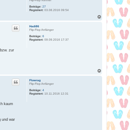
Flip-Flop Kenner
Beiträge:
27
Registriert:
03.08.2016 09:54
N
a
c
Hadi86
h
Flip-Flop Anfänger
o
Beiträge:
6
b
Registriert:
09.09.2016 17:37
e
n
 bzw. zur
N
a
c
Flowrag
h
Flip-Flop Anfänger
o
Beiträge:
4
b
Registriert:
10.11.2016 12:31
e
n
ich kaum
g und war