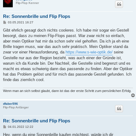
Flip-Flop Kenner
Re: Sonnenbrille und Flip Flops
B
03.05.2021 16:27
e
i
Gibt ehrlich gesagt doch nichts cooleres. Ich habe mir sogar ein Gestell
t
besorgt, dass zu meinen Flip-Flops passt. War zwar nicht so einfach,
r
a
aber mein Optiker hat mir da schon sehr viel geholfen. Da ich ja eh eine
g
Brille tragen muss, war das auch sehr praktisch. Mein Optiker stand da
zwar vor einer Herausforderung, da
https://www.s-wie-optik.de/
seine
Gestelle nur aus der Region bezieht, was auch einer der Gründe ist,
warum ich da Kunde bin. Der Nachteil, die Gestelle sind begrenzt und es
macht es etwas schwierig dann das passende zu finden. Aber der Optiker
hat das Problem gelöst und für mich das passende Gestell gefunden. Ich
finde das ziemlich cool.
Wenn man an sich selbst glaubt, dann ist das der erste Schritt zum persönlichen Erfolg.
dfaber596
Flip-Flop Anfänger
Re: Sonnenbrille und Flip Flops
B
04.01.2022 12:22
e
i
Hey, wenn du eine Sonnenbrille kaufen möchtest, würde ich dir