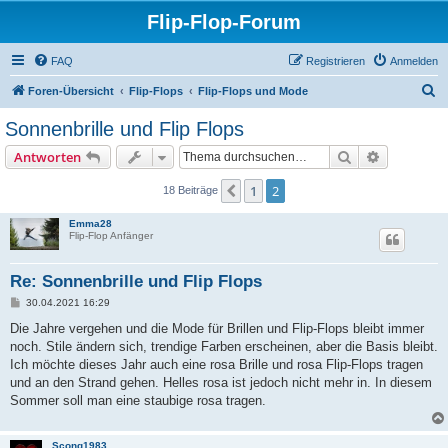
Flip-Flop-Forum
FAQ
Registrieren
Anmelden
S
Foren-Übersicht
Flip-Flops
Flip-Flops und Mode
u
Sonnenbrille und Flip Flops
c
Suche
Erweiterte
Antworten
h
e
1
2
Vorherige
18 Beiträge
Emma28
Flip-Flop Anfänger
Re: Sonnenbrille und Flip Flops
B
30.04.2021 16:29
e
i
Die Jahre vergehen und die Mode für Brillen und Flip-Flops bleibt immer
t
noch. Stile ändern sich, trendige Farben erscheinen, aber die Basis bleibt.
r
a
Ich möchte dieses Jahr auch eine rosa Brille und rosa Flip-Flops tragen
g
und an den Strand gehen. Helles rosa ist jedoch nicht mehr in. In diesem
Sommer soll man eine staubige rosa tragen.
Scong1983