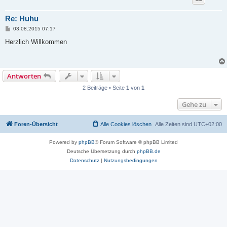
Re: Huhu
B
03.08.2015 07:17
e
i
Herzlich Willkommen
t
r
a
g
Antworten
2 Beiträge • Seite
1
von
1
Gehe zu
Foren-Übersicht
Alle Cookies löschen
Alle Zeiten sind
UTC+02:00
Powered by
phpBB
® Forum Software © phpBB Limited
Deutsche Übersetzung durch
phpBB.de
Datenschutz
|
Nutzungsbedingungen