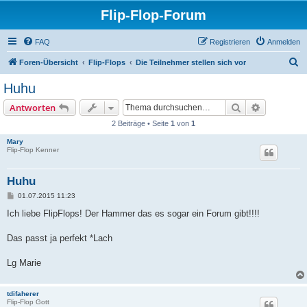
Flip-Flop-Forum
FAQ
Registrieren
Anmelden
S
Foren-Übersicht
Flip-Flops
Die Teilnehmer stellen sich vor
u
Huhu
c
Suche
Erweiterte
Antworten
h
2 Beiträge • Seite
1
von
1
e
Mary
Flip-Flop Kenner
Huhu
B
01.07.2015 11:23
e
i
Ich liebe FlipFlops! Der Hammer das es sogar ein Forum gibt!!!!
t
r
a
Das passt ja perfekt *Lach
g
Lg Marie
tdifaherer
Flip-Flop Gott