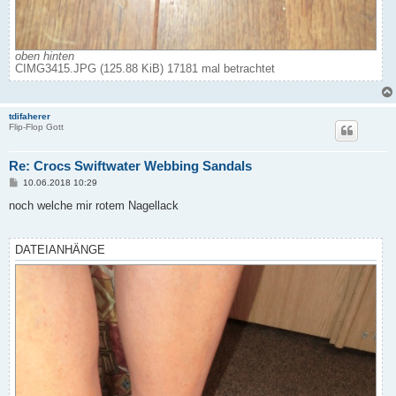
oben hinten
CIMG3415.JPG (125.88 KiB) 17181 mal betrachtet
tdifaherer
Flip-Flop Gott
Re: Crocs Swiftwater Webbing Sandals
B
10.06.2018 10:29
e
i
noch welche mir rotem Nagellack
t
r
a
g
DATEIANHÄNGE