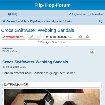
Flip-Flop-Forum
FAQ
Registrieren
Anmelden
S
Foren-Übersicht
Flip-Flops
Kauftipps und Links
u
Crocs Swiftwater Webbing Sandals
c
Suche
Erweiterte
Antworten
h
2 Beiträge • Seite
1
von
1
e
tdifaherer
Flip-Flop Gott
Crocs Swiftwater Webbing Sandals
B
10.06.2018 10:25
e
i
Habe mir wieder neue Sandalen zugelegt, seht selber
t
r
a
g
DATEIANHÄNGE