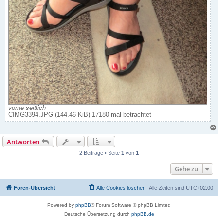
vorne seitlich
CIMG3394.JPG (144.46 KiB) 17180 mal betrachtet
Antworten
2 Beiträge • Seite
1
von
1
Gehe zu
Foren-Übersicht
Alle Cookies löschen
Alle Zeiten sind
UTC+02:00
Powered by
phpBB
® Forum Software © phpBB Limited
Deutsche Übersetzung durch
phpBB.de