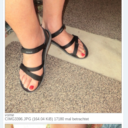
vorne
CIMG3396.JPG (164.04 KiB) 17180 mal betrachtet