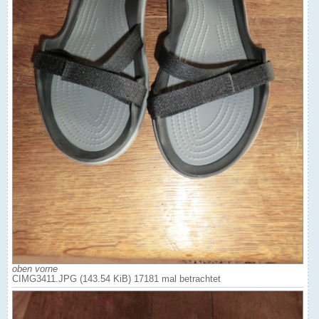
oben vorne
CIMG3411.JPG (143.54 KiB) 17181 mal betrachtet