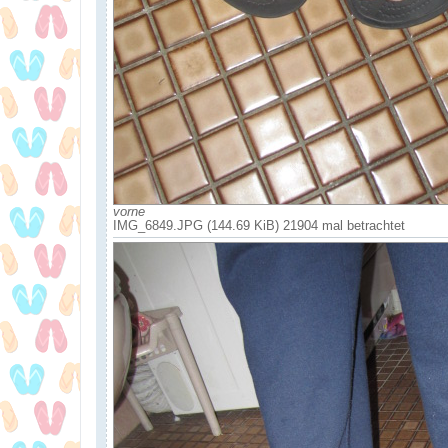
vorne
IMG_6849.JPG (144.69 KiB) 21904 mal betrachtet