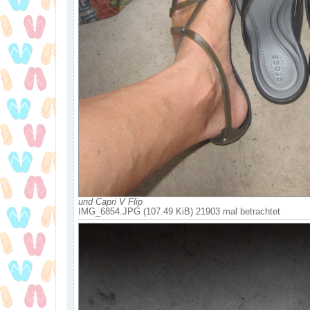
und Capri V Flip
IMG_6854.JPG (107.49 KiB) 21903 mal betrachtet