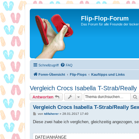
Flip-Flop-Forum
Das Forum für alle Freunde der locke
Schnellzugriff
FAQ
Foren-Übersicht
Flip-Flops
Kauftipps und Links
Vergleich Crocs Isabella T-Strab/Really
Antworten
Vergleich Crocs Isabella T-Strab/Really Sex
B
von
tdifaherer
»
28.01.2017 17:40
e
i
Diese zwei habe ich verglichen, gleichzeitig angezogen, se
t
r
a
g
DATEIANHÄNGE