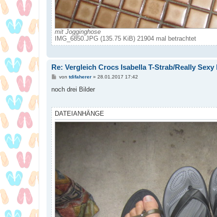
mit Jogginghose
IMG_6850.JPG (135.75 KiB) 21904 mal betrachtet
Re: Vergleich Crocs Isabella T-Strab/Really Sexy 
B
von
tdifaherer
»
28.01.2017 17:42
e
i
noch drei Bilder
t
r
a
g
DATEIANHÄNGE