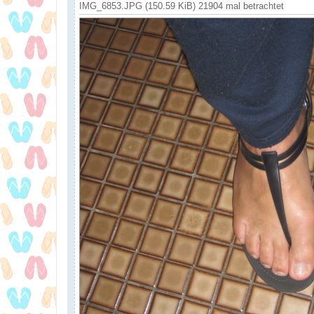
IMG_6853.JPG (150.59 KiB) 21904 mal betrachtet