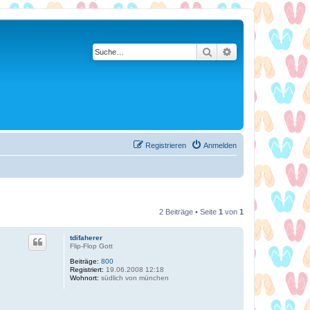
Suche
Erweiterte Suche
Registrieren
Anmelden
2 Beiträge • Seite
1
von
1
tdifaherer
Flip-Flop Gott
Beiträge:
800
Registriert:
19.06.2008 12:18
Wohnort:
südlich von münchen