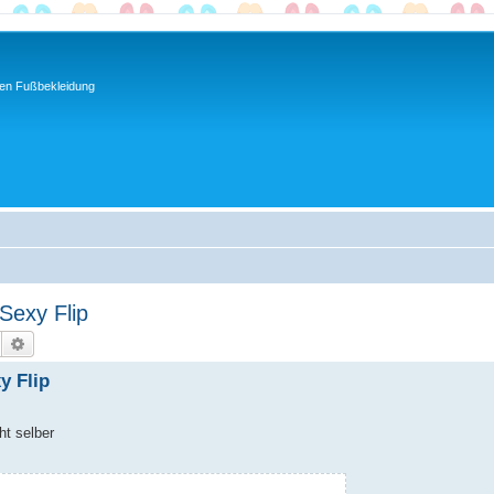
ren Fußbekleidung
 Sexy Flip
Suche
Erweiterte Suche
y Flip
ht selber