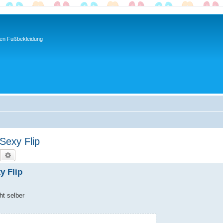
ren Fußbekleidung
 Sexy Flip
Suche
Erweiterte Suche
y Flip
ht selber