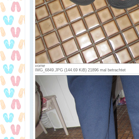
vorne
IMG_6849.JPG (144.69 KiB) 21896 mal betrachtet