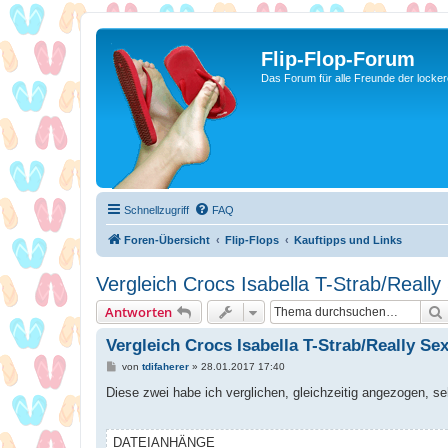
Flip-Flop-Forum
Das Forum für alle Freunde der locke
Schnellzugriff
FAQ
Foren-Übersicht
Flip-Flops
Kauftipps und Links
Vergleich Crocs Isabella T-Strab/Really
Antworten
Vergleich Crocs Isabella T-Strab/Really Sex
B
von
tdifaherer
»
28.01.2017 17:40
e
i
Diese zwei habe ich verglichen, gleichzeitig angezogen, se
t
r
a
g
DATEIANHÄNGE