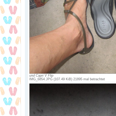
und Capri V Flip
IMG_6854.JPG (107.49 KiB) 21895 mal betrachtet