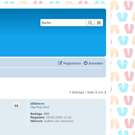
Suche
Erweiterte Suche
Registrieren
Anmelden
2 Beiträge • Seite
1
von
1
tdifaherer
Flip-Flop Gott
Beiträge:
800
Registriert:
19.06.2008 12:18
Wohnort:
südlich von münchen