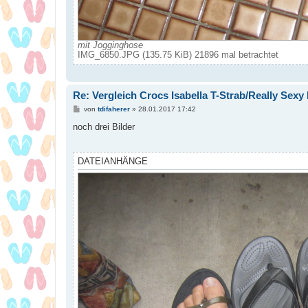
mit Jogginghose
IMG_6850.JPG (135.75 KiB) 21896 mal betrachtet
Re: Vergleich Crocs Isabella T-Strab/Really Sexy 
B
von
tdifaherer
»
28.01.2017 17:42
e
i
noch drei Bilder
t
r
a
g
DATEIANHÄNGE