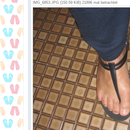
IMG_6853.JPG (150.59 KiB) 21896 mal betrachtet