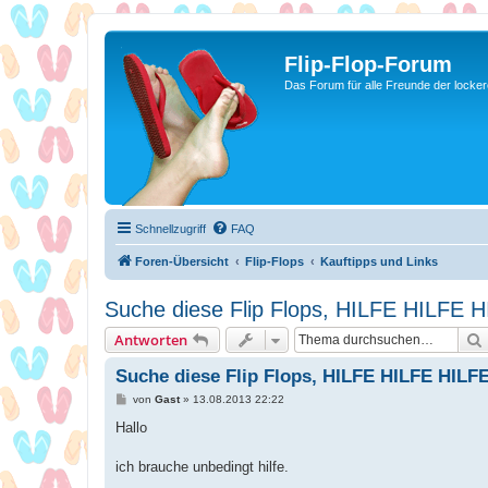
Flip-Flop-Forum
Das Forum für alle Freunde der locke
Schnellzugriff
FAQ
Foren-Übersicht
Flip-Flops
Kauftipps und Links
Suche diese Flip Flops, HILFE HILFE 
Antworten
Suche diese Flip Flops, HILFE HILFE HILF
B
von
Gast
»
13.08.2013 22:22
e
i
Hallo
t
r
a
ich brauche unbedingt hilfe.
g