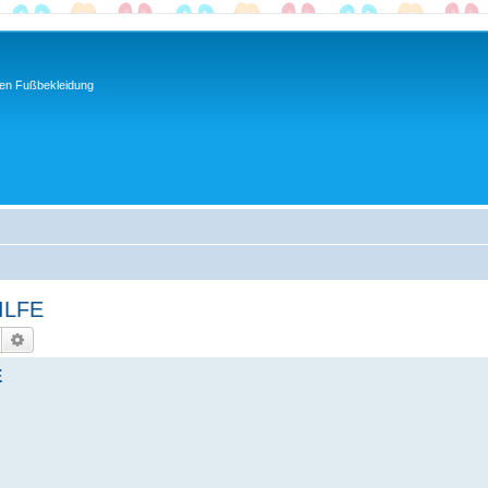
ren Fußbekleidung
HILFE
Suche
Erweiterte Suche
E