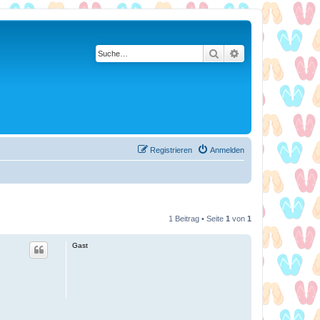
Suche
Erweiterte Suche
Registrieren
Anmelden
1 Beitrag • Seite
1
von
1
Gast