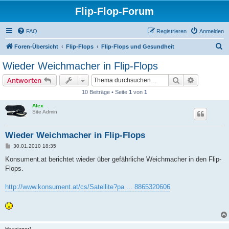
Flip-Flop-Forum
FAQ
Registrieren
Anmelden
S
Foren-Übersicht
Flip-Flops
Flip-Flops und Gesundheit
u
Wieder Weichmacher in Flip-Flops
c
Suche
Erweiterte
Antworten
h
10 Beiträge • Seite
1
von
1
e
Alex
Site Admin
Wieder Weichmacher in Flip-Flops
B
30.01.2010 18:35
e
i
Konsument.at berichtet wieder über gefährliche Weichmacher in den Flip-
t
Flops.
r
a
g
http://www.konsument.at/cs/Satellite?pa ... 8865320606
Havaianer1