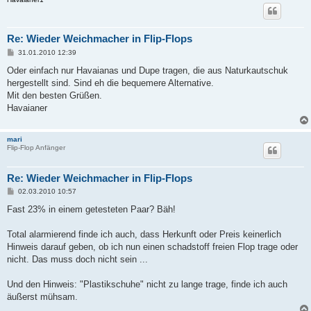
Re: Wieder Weichmacher in Flip-Flops
B
31.01.2010 12:39
e
i
Oder einfach nur Havaianas und Dupe tragen, die aus Naturkautschuk
t
hergestellt sind. Sind eh die bequemere Alternative.
r
a
Mit den besten Grüßen.
g
Havaianer
mari
Flip-Flop Anfänger
Re: Wieder Weichmacher in Flip-Flops
B
02.03.2010 10:57
e
i
Fast 23% in einem getesteten Paar? Bäh!
t
r
a
Total alarmierend finde ich auch, dass Herkunft oder Preis keinerlich
g
Hinweis darauf geben, ob ich nun einen schadstoff freien Flop trage oder
nicht. Das muss doch nicht sein ...
Und den Hinweis: "Plastikschuhe" nicht zu lange trage, finde ich auch
äußerst mühsam.