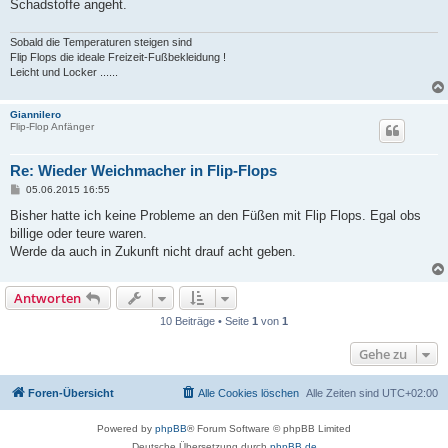
Schadstoffe angeht.
Sobald die Temperaturen steigen sind
Flip Flops die ideale Freizeit-Fußbekleidung !
Leicht und Locker ......
Giannilero
Flip-Flop Anfänger
Re: Wieder Weichmacher in Flip-Flops
B
05.06.2015 16:55
e
i
Bisher hatte ich keine Probleme an den Füßen mit Flip Flops. Egal obs
t
billige oder teure waren.
r
a
Werde da auch in Zukunft nicht drauf acht geben.
g
Antworten
10 Beiträge • Seite
1
von
1
Gehe zu
Foren-Übersicht
Alle Cookies löschen
Alle Zeiten sind
UTC+02:00
Powered by
phpBB
® Forum Software © phpBB Limited
Deutsche Übersetzung durch
phpBB.de