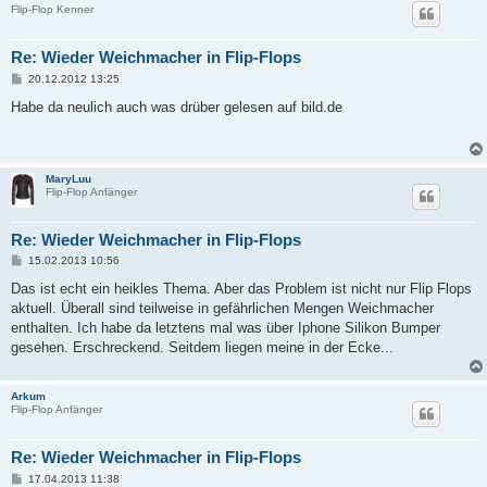
Flip-Flop Kenner
Re: Wieder Weichmacher in Flip-Flops
B
20.12.2012 13:25
e
i
Habe da neulich auch was drüber gelesen auf bild.de
t
r
a
g
MaryLuu
Flip-Flop Anfänger
Re: Wieder Weichmacher in Flip-Flops
B
15.02.2013 10:56
e
i
Das ist echt ein heikles Thema. Aber das Problem ist nicht nur Flip Flops
t
aktuell. Überall sind teilweise in gefährlichen Mengen Weichmacher
r
a
enthalten. Ich habe da letztens mal was über Iphone Silikon Bumper
g
gesehen. Erschreckend. Seitdem liegen meine in der Ecke...
Arkum
Flip-Flop Anfänger
Re: Wieder Weichmacher in Flip-Flops
B
17.04.2013 11:38