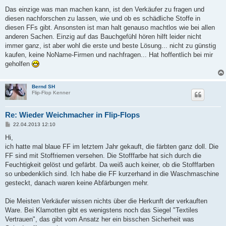
e
i
Das einzige was man machen kann, ist den Verkäufer zu fragen und
t
diesen nachforschen zu lassen, wie und ob es schädliche Stoffe in
r
a
diesen FFs gibt. Ansonsten ist man halt genauso machtlos wie bei allen
g
anderen Sachen. Einzig auf das Bauchgefühl hören hilft leider nicht
immer ganz, ist aber wohl die erste und beste Lösung... nicht zu günstig
kaufen, keine NoName-Firmen und nachfragen... Hat hoffentlich bei mir
geholfen
Bernd SH
Flip-Flop Kenner
Re: Wieder Weichmacher in Flip-Flops
B
22.04.2013 12:10
e
i
Hi,
t
ich hatte mal blaue FF im letztem Jahr gekauft, die färbten ganz doll. Die
r
a
FF sind mit Stoffriemen versehen. Die Stofffarbe hat sich durch die
g
Feuchtigkeit gelöst und gefärbt. Da weiß auch keiner, ob die Stofffarben
so unbedenklich sind. Ich habe die FF kurzerhand in die Waschmaschine
gesteckt, danach waren keine Abfärbungen mehr.
Die Meisten Verkäufer wissen nichts über die Herkunft der verkauften
Ware. Bei Klamotten gibt es wenigstens noch das Siegel "Textiles
Vertrauen", das gibt vom Ansatz her ein bisschen Sicherheit was