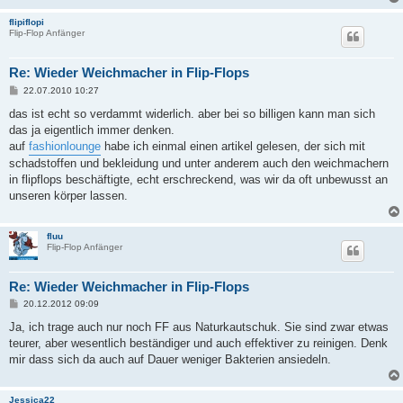
flipiflopi
Flip-Flop Anfänger
Re: Wieder Weichmacher in Flip-Flops
B
22.07.2010 10:27
e
i
das ist echt so verdammt widerlich. aber bei so billigen kann man sich
t
das ja eigentlich immer denken.
r
a
auf
fashionlounge
habe ich einmal einen artikel gelesen, der sich mit
g
schadstoffen und bekleidung und unter anderem auch den weichmachern
in flipflops beschäftigte, echt erschreckend, was wir da oft unbewusst an
unseren körper lassen.
fluu
Flip-Flop Anfänger
Re: Wieder Weichmacher in Flip-Flops
B
20.12.2012 09:09
e
i
Ja, ich trage auch nur noch FF aus Naturkautschuk. Sie sind zwar etwas
t
teurer, aber wesentlich beständiger und auch effektiver zu reinigen. Denk
r
a
mir dass sich da auch auf Dauer weniger Bakterien ansiedeln.
g
Jessica22