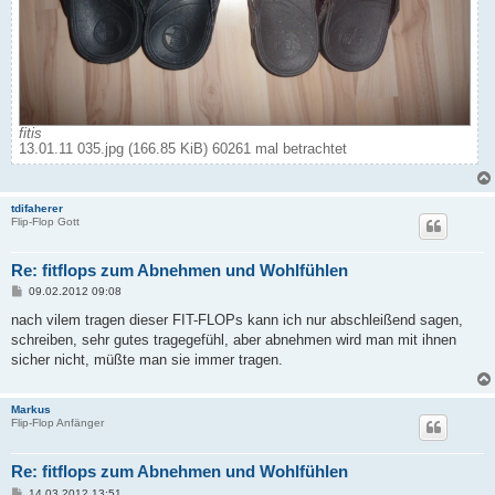
fitis
13.01.11 035.jpg (166.85 KiB) 60261 mal betrachtet
tdifaherer
Flip-Flop Gott
Re: fitflops zum Abnehmen und Wohlfühlen
B
09.02.2012 09:08
e
i
nach vilem tragen dieser FIT-FLOPs kann ich nur abschleißend sagen,
t
schreiben, sehr gutes tragegefühl, aber abnehmen wird man mit ihnen
r
a
sicher nicht, müßte man sie immer tragen.
g
Markus
Flip-Flop Anfänger
Re: fitflops zum Abnehmen und Wohlfühlen
B
14.03.2012 13:51