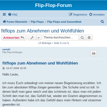
Flip-Flop-Forum
FAQ
Registrieren
Anmelden
S
Foren-Übersicht
Flip-Flops
Flip-Flops und Gesundheit
u
fitflops zum Abnehmen und Wohlfühlen
c
Suche
Erweiterte
Antworten
h
14 Beiträge • Seite
1
von
1
e
vanski
Flip-Flop Anfänger
fitflops zum Abnehmen und Wohlfühlen
B
24.07.2008 18:35
e
i
Hallo Leute,
t
r
a
ich muss Euch unbedingt von meiner neuen Begeisterung erzählen. Ich
g
bin zum absoluten fitflop-Jünger geworden. Die Schuhe sind so toll. In
denen läuft man ganz weich und das schönste ist, dass man mit jedem
Schritt den man tut, das Gefühl hat, wieder ein Gramm abgenommen zu
haben. Außerdem habe ich das Gefühl dass mein Hintern viel strammer
geworden ist.