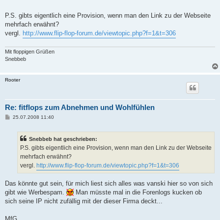
P.S. gibts eigentlich eine Provision, wenn man den Link zu der Webseite
mehrfach erwähnt?
vergl.
http://www.flip-flop-forum.de/viewtopic.php?f=1&t=306
Mit floppigen Grüßen
Snebbeb
Rooter
Re: fitflops zum Abnehmen und Wohlfühlen
B
25.07.2008 11:40
e
i
t
Snebbeb hat geschrieben:
r
a
P.S. gibts eigentlich eine Provision, wenn man den Link zu der Webseite
g
mehrfach erwähnt?
vergl.
http://www.flip-flop-forum.de/viewtopic.php?f=1&t=306
Das könnte gut sein, für mich liest sich alles was vanski hier so von sich
gibt wie Werbespam.
Man müsste mal in die Forenlogs kucken ob
sich seine IP nicht zufällig mit der dieser Firma deckt...
MfG