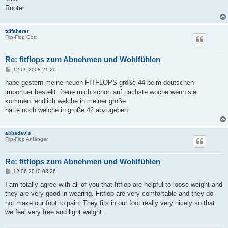
Rooter
tdifaherer
Flip-Flop Gott
Re: fitflops zum Abnehmen und Wohlfühlen
B
12.09.2008 21:20
e
i
habe gestern meine neuen FITFLOPS größe 44 beim deutschen
t
importuer bestellt. freue mich schon auf nächste woche wenn sie
r
a
kommen. endlich welche in meiner größe.
g
hätte noch welche in größe 42 abzugeben
abbadavis
Flip-Flop Anfänger
Re: fitflops zum Abnehmen und Wohlfühlen
B
12.06.2010 08:26
e
i
I am totally agree with all of you that fitflop are helpful to loose weight and
t
they are very good in wearing. Fitflop are very comfortable and they do
r
a
not make our foot to pain. They fits in our foot really very nicely so that
g
we feel very free and light weight.