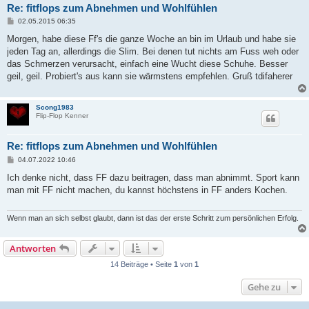
Re: fitflops zum Abnehmen und Wohlfühlen
B
02.05.2015 06:35
e
i
Morgen, habe diese Ff's die ganze Woche an bin im Urlaub und habe sie
t
jeden Tag an, allerdings die Slim. Bei denen tut nichts am Fuss weh oder
r
a
das Schmerzen verursacht, einfach eine Wucht diese Schuhe. Besser
g
geil, geil. Probiert's aus kann sie wärmstens empfehlen. Gruß tdifaherer
Scong1983
Flip-Flop Kenner
Re: fitflops zum Abnehmen und Wohlfühlen
B
04.07.2022 10:46
e
i
Ich denke nicht, dass FF dazu beitragen, dass man abnimmt. Sport kann
t
man mit FF nicht machen, du kannst höchstens in FF anders Kochen.
r
a
g
Wenn man an sich selbst glaubt, dann ist das der erste Schritt zum persönlichen Erfolg.
Antworten
14 Beiträge • Seite
1
von
1
Gehe zu