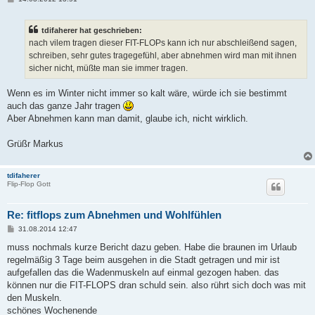
e
i
t
tdifaherer hat geschrieben:
r
a
nach vilem tragen dieser FIT-FLOPs kann ich nur abschleißend sagen,
g
schreiben, sehr gutes tragegefühl, aber abnehmen wird man mit ihnen
sicher nicht, müßte man sie immer tragen.
Wenn es im Winter nicht immer so kalt wäre, würde ich sie bestimmt
auch das ganze Jahr tragen
Aber Abnehmen kann man damit, glaube ich, nicht wirklich.
Grüßr Markus
tdifaherer
Flip-Flop Gott
Re: fitflops zum Abnehmen und Wohlfühlen
B
31.08.2014 12:47
e
i
muss nochmals kurze Bericht dazu geben. Habe die braunen im Urlaub
t
regelmäßig 3 Tage beim ausgehen in die Stadt getragen und mir ist
r
a
aufgefallen das die Wadenmuskeln auf einmal gezogen haben. das
g
können nur die FIT-FLOPS dran schuld sein. also rührt sich doch was mit
den Muskeln.
schönes Wochenende