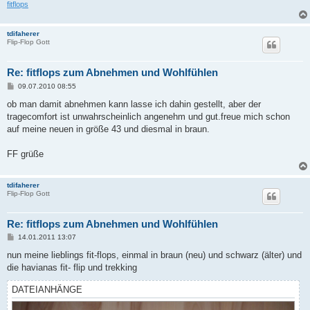
fitflops
tdifaherer
Flip-Flop Gott
Re: fitflops zum Abnehmen und Wohlfühlen
B
09.07.2010 08:55
e
i
ob man damit abnehmen kann lasse ich dahin gestellt, aber der
t
tragecomfort ist unwahrscheinlich angenehm und gut.freue mich schon
r
a
auf meine neuen in größe 43 und diesmal in braun.
g
FF grüße
tdifaherer
Flip-Flop Gott
Re: fitflops zum Abnehmen und Wohlfühlen
B
14.01.2011 13:07
e
i
nun meine lieblings fit-flops, einmal in braun (neu) und schwarz (älter) und
t
die havianas fit- flip und trekking
r
a
g
DATEIANHÄNGE