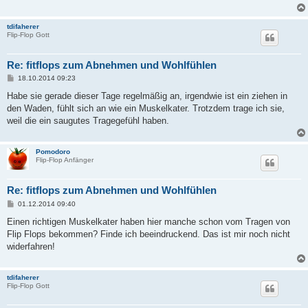
tdifaherer
Flip-Flop Gott
Re: fitflops zum Abnehmen und Wohlfühlen
B
18.10.2014 09:23
e
i
Habe sie gerade dieser Tage regelmäßig an, irgendwie ist ein ziehen in
t
den Waden, fühlt sich an wie ein Muskelkater. Trotzdem trage ich sie,
r
a
weil die ein saugutes Tragegefühl haben.
g
Pomodoro
Flip-Flop Anfänger
Re: fitflops zum Abnehmen und Wohlfühlen
B
01.12.2014 09:40
e
i
Einen richtigen Muskelkater haben hier manche schon vom Tragen von
t
Flip Flops bekommen? Finde ich beeindruckend. Das ist mir noch nicht
r
a
widerfahren!
g
tdifaherer
Flip-Flop Gott