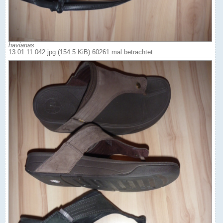
havianas
13.01.11 042.jpg (154.5 KiB) 60261 mal betrachtet