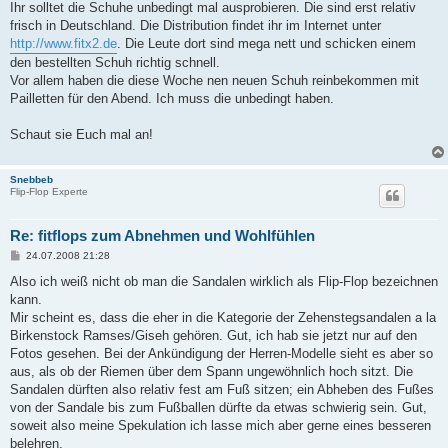
Ihr solltet die Schuhe unbedingt mal ausprobieren. Die sind erst relativ
frisch in Deutschland. Die Distribution findet ihr im Internet unter
http://www.fitx2.de
. Die Leute dort sind mega nett und schicken einem
den bestellten Schuh richtig schnell.
Vor allem haben die diese Woche nen neuen Schuh reinbekommen mit
Pailletten für den Abend. Ich muss die unbedingt haben.
Schaut sie Euch mal an!
Snebbeb
Flip-Flop Experte
Re: fitflops zum Abnehmen und Wohlfühlen
B
24.07.2008 21:28
e
i
Also ich weiß nicht ob man die Sandalen wirklich als Flip-Flop bezeichnen
t
kann.
r
a
Mir scheint es, dass die eher in die Kategorie der Zehenstegsandalen a la
g
Birkenstock Ramses/Giseh gehören. Gut, ich hab sie jetzt nur auf den
Fotos gesehen. Bei der Ankündigung der Herren-Modelle sieht es aber so
aus, als ob der Riemen über dem Spann ungewöhnlich hoch sitzt. Die
Sandalen dürften also relativ fest am Fuß sitzen; ein Abheben des Fußes
von der Sandale bis zum Fußballen dürfte da etwas schwierig sein. Gut,
soweit also meine Spekulation ich lasse mich aber gerne eines besseren
belehren.