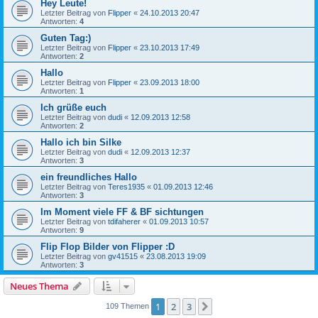
Hey Leute!
Letzter Beitrag von
Flipper
«
24.10.2013 20:47
Antworten:
4
Guten Tag:)
Letzter Beitrag von
Flipper
«
23.10.2013 17:49
Antworten:
2
Hallo
Letzter Beitrag von
Flipper
«
23.09.2013 18:00
Antworten:
1
Ich grüße euch
Letzter Beitrag von
dudi
«
12.09.2013 12:58
Antworten:
2
Hallo ich bin Silke
Letzter Beitrag von
dudi
«
12.09.2013 12:37
Antworten:
3
ein freundliches Hallo
Letzter Beitrag von
Teres1935
«
01.09.2013 12:46
Antworten:
3
Im Moment viele FF & BF sichtungen
Letzter Beitrag von
tdifaherer
«
01.09.2013 10:57
Antworten:
9
Flip Flop Bilder von Flipper :D
Letzter Beitrag von
gv41515
«
23.08.2013 19:09
Antworten:
3
Neues Thema
1
2
3
Nächste
109 Themen