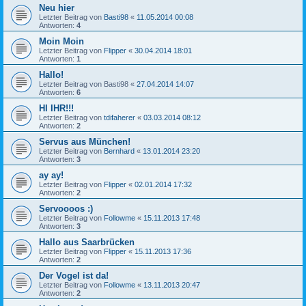
Neu hier
Letzter Beitrag von
Basti98
«
11.05.2014 00:08
Antworten:
4
Moin Moin
Letzter Beitrag von
Flipper
«
30.04.2014 18:01
Antworten:
1
Hallo!
Letzter Beitrag von
Basti98
«
27.04.2014 14:07
Antworten:
6
HI IHR!!!
Letzter Beitrag von
tdifaherer
«
03.03.2014 08:12
Antworten:
2
Servus aus München!
Letzter Beitrag von
Bernhard
«
13.01.2014 23:20
Antworten:
3
ay ay!
Letzter Beitrag von
Flipper
«
02.01.2014 17:32
Antworten:
2
Servoooos :)
Letzter Beitrag von
Followme
«
15.11.2013 17:48
Antworten:
3
Hallo aus Saarbrücken
Letzter Beitrag von
Flipper
«
15.11.2013 17:36
Antworten:
2
Der Vogel ist da!
Letzter Beitrag von
Followme
«
13.11.2013 20:47
Antworten:
2