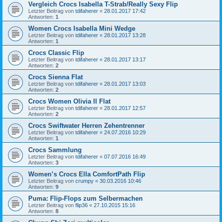
Vergleich Crocs Isabella T-Strab/Really Sexy Flip
Letzter Beitrag von
tdifaherer
«
28.01.2017 17:42
Antworten:
1
Women Crocs Isabella Mini Wedge
Letzter Beitrag von
tdifaherer
«
28.01.2017 13:28
Antworten:
1
Crocs Classic Flip
Letzter Beitrag von
tdifaherer
«
28.01.2017 13:17
Antworten:
2
Crocs Sienna Flat
Letzter Beitrag von
tdifaherer
«
28.01.2017 13:03
Antworten:
2
Crocs Women Olivia II Flat
Letzter Beitrag von
tdifaherer
«
28.01.2017 12:57
Antworten:
2
Crocs Swiftwater Herren Zehentrenner
Letzter Beitrag von
tdifaherer
«
24.07.2016 10:29
Antworten:
1
Crocs Sammlung
Letzter Beitrag von
tdifaherer
«
07.07.2016 16:49
Antworten:
3
Women’s Crocs Ella ComfortPath Flip
Letzter Beitrag von
crumpy
«
30.03.2016 10:46
Antworten:
9
Puma: Flip-Flops zum Selbermachen
Letzter Beitrag von
flip36
«
27.10.2015 15:16
Antworten:
8