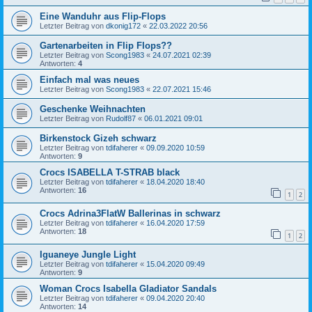
Eine Wanduhr aus Flip-Flops
Letzter Beitrag von
dkonig172
«
22.03.2022 20:56
Gartenarbeiten in Flip Flops??
Letzter Beitrag von
Scong1983
«
24.07.2021 02:39
Antworten:
4
Einfach mal was neues
Letzter Beitrag von
Scong1983
«
22.07.2021 15:46
Geschenke Weihnachten
Letzter Beitrag von
Rudolf87
«
06.01.2021 09:01
Birkenstock Gizeh schwarz
Letzter Beitrag von
tdifaherer
«
09.09.2020 10:59
Antworten:
9
Crocs ISABELLA T-STRAB black
Letzter Beitrag von
tdifaherer
«
18.04.2020 18:40
Antworten:
16
1
2
Crocs Adrina3FlatW Ballerinas in schwarz
Letzter Beitrag von
tdifaherer
«
16.04.2020 17:59
Antworten:
18
1
2
Iguaneye Jungle Light
Letzter Beitrag von
tdifaherer
«
15.04.2020 09:49
Antworten:
9
Woman Crocs Isabella Gladiator Sandals
Letzter Beitrag von
tdifaherer
«
09.04.2020 20:40
Antworten:
14