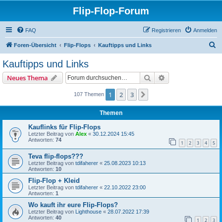
Flip-Flop-Forum
FAQ
Registrieren
Anmelden
S
Foren-Übersicht
Flip-Flops
Kauftipps und Links
u
Kauftipps und Links
c
Suche
Erweiterte Suche
Neues Thema
h
e
1
2
3
Nächste
107 Themen
Themen
Kauflinks für Flip-Flops
Letzter Beitrag von
Alex
«
30.12.2024 15:45
Antworten:
74
1
2
3
4
5
Teva flip-flops???
Letzter Beitrag von
tdifaherer
«
25.08.2023 10:13
Antworten:
10
Flip-Flop + Kleid
Letzter Beitrag von
tdifaherer
«
22.10.2022 23:00
Antworten:
1
Wo kauft ihr eure Flip-Flops?
Letzter Beitrag von
Lighthouse
«
28.07.2022 17:39
Antworten:
40
1
2
3