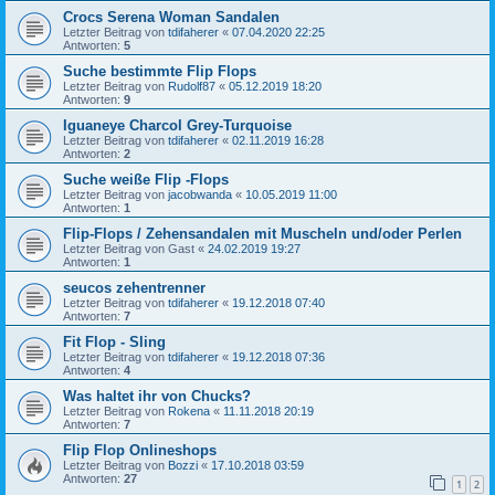
Crocs Serena Woman Sandalen
Letzter Beitrag von
tdifaherer
«
07.04.2020 22:25
Antworten:
5
Suche bestimmte Flip Flops
Letzter Beitrag von
Rudolf87
«
05.12.2019 18:20
Antworten:
9
Iguaneye Charcol Grey-Turquoise
Letzter Beitrag von
tdifaherer
«
02.11.2019 16:28
Antworten:
2
Suche weiße Flip -Flops
Letzter Beitrag von
jacobwanda
«
10.05.2019 11:00
Antworten:
1
Flip-Flops / Zehensandalen mit Muscheln und/oder Perlen
Letzter Beitrag von
Gast
«
24.02.2019 19:27
Antworten:
1
seucos zehentrenner
Letzter Beitrag von
tdifaherer
«
19.12.2018 07:40
Antworten:
7
Fit Flop - Sling
Letzter Beitrag von
tdifaherer
«
19.12.2018 07:36
Antworten:
4
Was haltet ihr von Chucks?
Letzter Beitrag von
Rokena
«
11.11.2018 20:19
Antworten:
7
Flip Flop Onlineshops
Letzter Beitrag von
Bozzi
«
17.10.2018 03:59
Antworten:
27
1
2