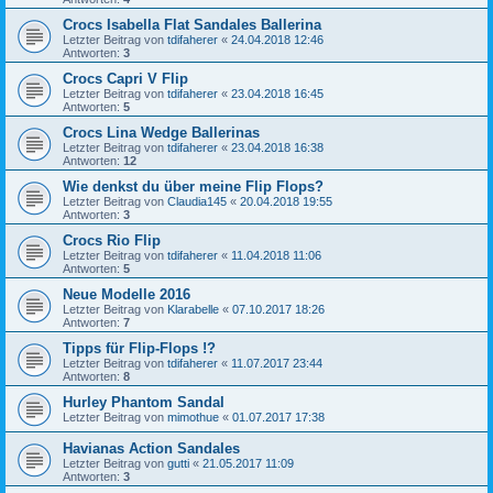
Crocs Isabella Flat Sandales Ballerina
Letzter Beitrag von
tdifaherer
«
24.04.2018 12:46
Antworten:
3
Crocs Capri V Flip
Letzter Beitrag von
tdifaherer
«
23.04.2018 16:45
Antworten:
5
Crocs Lina Wedge Ballerinas
Letzter Beitrag von
tdifaherer
«
23.04.2018 16:38
Antworten:
12
Wie denkst du über meine Flip Flops?
Letzter Beitrag von
Claudia145
«
20.04.2018 19:55
Antworten:
3
Crocs Rio Flip
Letzter Beitrag von
tdifaherer
«
11.04.2018 11:06
Antworten:
5
Neue Modelle 2016
Letzter Beitrag von
Klarabelle
«
07.10.2017 18:26
Antworten:
7
Tipps für Flip-Flops !?
Letzter Beitrag von
tdifaherer
«
11.07.2017 23:44
Antworten:
8
Hurley Phantom Sandal
Letzter Beitrag von
mimothue
«
01.07.2017 17:38
Havianas Action Sandales
Letzter Beitrag von
gutti
«
21.05.2017 11:09
Antworten:
3