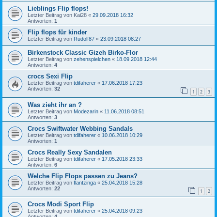
Lieblings Flip flops!
Letzter Beitrag von
Kai28
«
29.09.2018 16:32
Antworten:
1
Flip flops für kinder
Letzter Beitrag von
Rudolf87
«
23.09.2018 08:27
Birkenstock Classic Gizeh Birko-Flor
Letzter Beitrag von
zehenspielchen
«
18.09.2018 12:44
Antworten:
4
crocs Sexi Flip
Letzter Beitrag von
tdifaherer
«
17.06.2018 17:23
Antworten:
32
1
2
3
Was zieht ihr an ?
Letzter Beitrag von
Modezarin
«
11.06.2018 08:51
Antworten:
3
Crocs Swiftwater Webbing Sandals
Letzter Beitrag von
tdifaherer
«
10.06.2018 10:29
Antworten:
1
Crocs Really Sexy Sandalen
Letzter Beitrag von
tdifaherer
«
17.05.2018 23:33
Antworten:
6
Welche Flip Flops passen zu Jeans?
Letzter Beitrag von
flantzinga
«
25.04.2018 15:28
Antworten:
22
1
2
Crocs Modi Sport Flip
Letzter Beitrag von
tdifaherer
«
25.04.2018 09:23
Antworten:
4