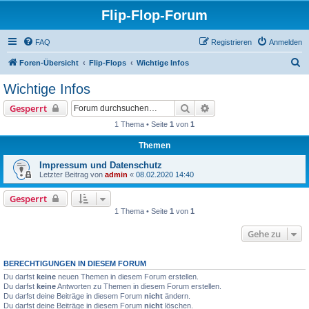
Flip-Flop-Forum
FAQ
Registrieren
Anmelden
S
Foren-Übersicht
Flip-Flops
Wichtige Infos
u
Wichtige Infos
c
Suche
Erweiterte Suche
Gesperrt
h
1 Thema • Seite
1
von
1
e
Themen
Impressum und Datenschutz
Letzter Beitrag von
admin
«
08.02.2020 14:40
Gesperrt
1 Thema • Seite
1
von
1
Gehe zu
BERECHTIGUNGEN IN DIESEM FORUM
Du darfst
keine
neuen Themen in diesem Forum erstellen.
Du darfst
keine
Antworten zu Themen in diesem Forum erstellen.
Du darfst deine Beiträge in diesem Forum
nicht
ändern.
Du darfst deine Beiträge in diesem Forum
nicht
löschen.