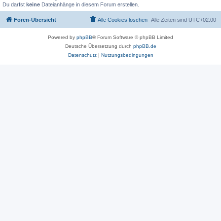
Du darfst
keine
Dateianhänge in diesem Forum erstellen.
Foren-Übersicht
Alle Cookies löschen
Alle Zeiten sind
UTC+02:00
Powered by
phpBB
® Forum Software © phpBB Limited
Deutsche Übersetzung durch
phpBB.de
Datenschutz
|
Nutzungsbedingungen