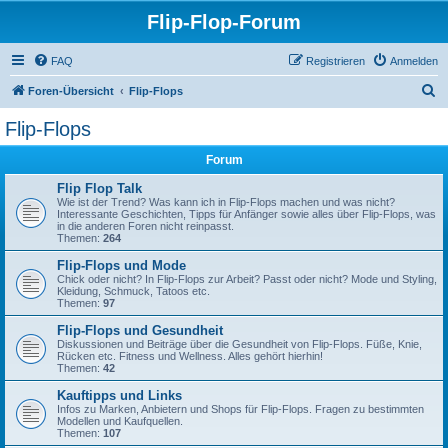
Flip-Flop-Forum
FAQ
Registrieren
Anmelden
S
Foren-Übersicht
Flip-Flops
u
Flip-Flops
c
Forum
h
e
Flip Flop Talk
Wie ist der Trend? Was kann ich in Flip-Flops machen und was nicht?
Interessante Geschichten, Tipps für Anfänger sowie alles über Flip-Flops, was
in die anderen Foren nicht reinpasst.
Themen:
264
Flip-Flops und Mode
Chick oder nicht? In Flip-Flops zur Arbeit? Passt oder nicht? Mode und Styling,
Kleidung, Schmuck, Tatoos etc.
Themen:
97
Flip-Flops und Gesundheit
Diskussionen und Beiträge über die Gesundheit von Flip-Flops. Füße, Knie,
Rücken etc. Fitness und Wellness. Alles gehört hierhin!
Themen:
42
Kauftipps und Links
Infos zu Marken, Anbietern und Shops für Flip-Flops. Fragen zu bestimmten
Modellen und Kaufquellen.
Themen:
107