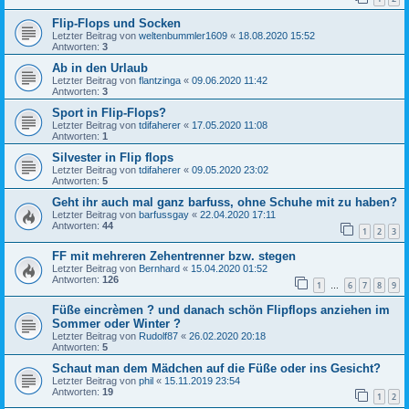
Flip-Flops und Socken
Letzter Beitrag von
weltenbummler1609
«
18.08.2020 15:52
Antworten:
3
Ab in den Urlaub
Letzter Beitrag von
flantzinga
«
09.06.2020 11:42
Antworten:
3
Sport in Flip-Flops?
Letzter Beitrag von
tdifaherer
«
17.05.2020 11:08
Antworten:
1
Silvester in Flip flops
Letzter Beitrag von
tdifaherer
«
09.05.2020 23:02
Antworten:
5
Geht ihr auch mal ganz barfuss, ohne Schuhe mit zu haben?
Letzter Beitrag von
barfussgay
«
22.04.2020 17:11
Antworten:
44
1
2
3
FF mit mehreren Zehentrenner bzw. stegen
Letzter Beitrag von
Bernhard
«
15.04.2020 01:52
Antworten:
126
1
6
7
8
9
…
Füße eincrèmen ? und danach schön Flipflops anziehen im
Sommer oder Winter ?
Letzter Beitrag von
Rudolf87
«
26.02.2020 20:18
Antworten:
5
Schaut man dem Mädchen auf die Füße oder ins Gesicht?
Letzter Beitrag von
phil
«
15.11.2019 23:54
Antworten:
19
1
2