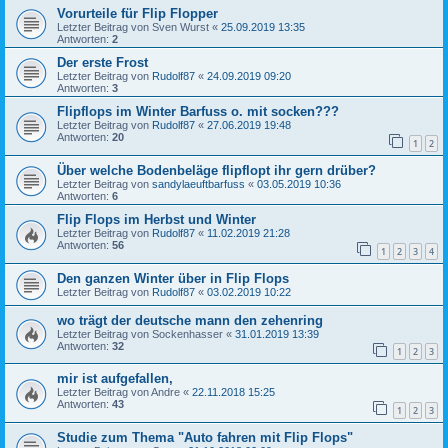
Vorurteile für Flip Flopper
Letzter Beitrag von
Sven Wurst
«
25.09.2019 13:35
Antworten:
2
Der erste Frost
Letzter Beitrag von
Rudolf87
«
24.09.2019 09:20
Antworten:
3
Flipflops im Winter Barfuss o. mit socken???
Letzter Beitrag von
Rudolf87
«
27.06.2019 19:48
Antworten:
20
1
2
Über welche Bodenbeläge flipflopt ihr gern drüber?
Letzter Beitrag von
sandylaeuftbarfuss
«
03.05.2019 10:36
Antworten:
6
Flip Flops im Herbst und Winter
Letzter Beitrag von
Rudolf87
«
11.02.2019 21:28
Antworten:
56
1
2
3
4
Den ganzen Winter über in Flip Flops
Letzter Beitrag von
Rudolf87
«
03.02.2019 10:22
wo trägt der deutsche mann den zehenring
Letzter Beitrag von
Sockenhasser
«
31.01.2019 13:39
Antworten:
32
1
2
3
mir ist aufgefallen,
Letzter Beitrag von
Andre
«
22.11.2018 15:25
Antworten:
43
1
2
3
Studie zum Thema "Auto fahren mit Flip Flops"