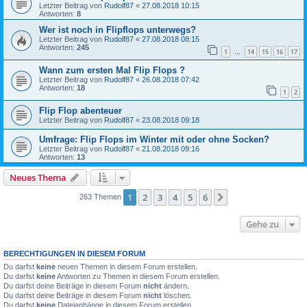
Letzter Beitrag von
Rudolf87
«
27.08.2018 10:15
Antworten:
8
Wer ist noch in Flipflops unterwegs?
Letzter Beitrag von
Rudolf87
«
27.08.2018 08:15
Antworten:
245
1
14
15
16
17
…
Wann zum ersten Mal Flip Flops ?
Letzter Beitrag von
Rudolf87
«
26.08.2018 07:42
Antworten:
18
1
2
Flip Flop abenteuer
Letzter Beitrag von
Rudolf87
«
23.08.2018 09:18
Umfrage: Flip Flops im Winter mit oder ohne Socken?
Letzter Beitrag von
Rudolf87
«
21.08.2018 09:16
Antworten:
13
Neues Thema
1
2
3
4
5
6
Nächste
263 Themen
Gehe zu
BERECHTIGUNGEN IN DIESEM FORUM
Du darfst
keine
neuen Themen in diesem Forum erstellen.
Du darfst
keine
Antworten zu Themen in diesem Forum erstellen.
Du darfst deine Beiträge in diesem Forum
nicht
ändern.
Du darfst deine Beiträge in diesem Forum
nicht
löschen.
Du darfst
keine
Dateianhänge in diesem Forum erstellen.