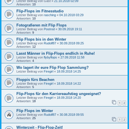
Letzter Beitrag von
Gast
«
21.10.2018 02:09
Antworten:
10
Flip-Flops im Fitnesstudio
Letzter Beitrag von
rasching
«
04.10.2018 03:29
Antworten:
10
Fotografieren mit Flip Flops
Letzter Beitrag von
Postrod
«
30.09.2018 19:11
Antworten:
9
Flip Flops bis in den Winter
Letzter Beitrag von
Rudolf87
«
30.09.2018 09:25
Antworten:
12
Lasst Männer in Flip-Flops endlich in Ruhe!
Letzter Beitrag von
flybyflops
«
27.09.2018 11:58
Antworten:
4
Wo lagert ihr eure Flip Flop Sammlung?
Letzter Beitrag von
Firegirl
«
18.09.2018 14:25
Floppis fürs Beachen
Letzter Beitrag von
Firegirl
«
18.09.2018 14:22
Antworten:
5
Flip-Flops für den Karriereaufstieg ungeeignet?
Letzter Beitrag von
Firegirl
«
18.09.2018 14:20
Antworten:
18
1
2
Flip Flops im Winter
Letzter Beitrag von
Rudolf87
«
30.08.2018 09:55
Antworten:
25
1
2
Winterzeit - Flip-Flop-Zeit!