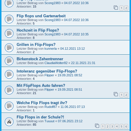
Letzter Beitrag von
Scong1983
«
04.07.2022 10:36
Antworten:
15
1
2
Flip flops und Gartenarbeit
Letzter Beitrag von
Scong1983
«
04.07.2022 10:36
Antworten:
5
Hochzeit in Flip Flops?
Letzter Beitrag von
Scong1983
«
04.07.2022 10:35
Antworten:
8
Grillen in Flip-Flops?
Letzter Beitrag von
kunnerla
«
04.12.2021 13:12
Antworten:
2
Birkenstock Zehentrenner
Letzter Beitrag von
ClaudiaWolter82
«
22.11.2021 21:31
Intoleranz gegenüber Flip-Flops?
Letzter Beitrag von
Flipper
«
19.09.2021 08:52
Antworten:
4
Mit FlipFlops Auto fahren?
Letzter Beitrag von
Flipper
«
19.09.2021 08:51
Antworten:
21
1
2
Welche Flip Flops tragt ihr?
Letzter Beitrag von
Rudolf87
«
11.06.2021 07:13
Antworten:
1
Flip Flops in der Schule?!
Letzter Beitrag von
Tuuuut
«
07.06.2021 23:12
Antworten:
85
1
2
3
4
5
6