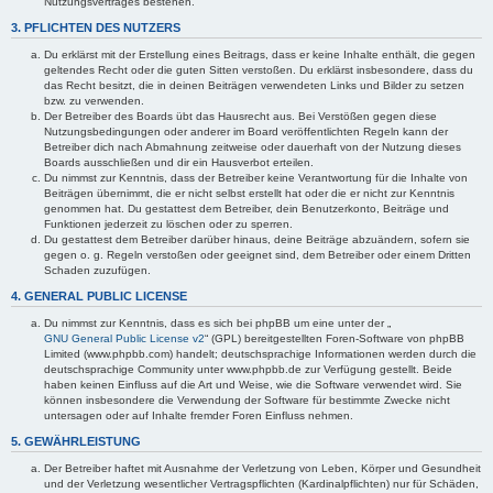
Nutzungsvertrages bestehen.
3. PFLICHTEN DES NUTZERS
Du erklärst mit der Erstellung eines Beitrags, dass er keine Inhalte enthält, die gegen
geltendes Recht oder die guten Sitten verstoßen. Du erklärst insbesondere, dass du
das Recht besitzt, die in deinen Beiträgen verwendeten Links und Bilder zu setzen
bzw. zu verwenden.
Der Betreiber des Boards übt das Hausrecht aus. Bei Verstößen gegen diese
Nutzungsbedingungen oder anderer im Board veröffentlichten Regeln kann der
Betreiber dich nach Abmahnung zeitweise oder dauerhaft von der Nutzung dieses
Boards ausschließen und dir ein Hausverbot erteilen.
Du nimmst zur Kenntnis, dass der Betreiber keine Verantwortung für die Inhalte von
Beiträgen übernimmt, die er nicht selbst erstellt hat oder die er nicht zur Kenntnis
genommen hat. Du gestattest dem Betreiber, dein Benutzerkonto, Beiträge und
Funktionen jederzeit zu löschen oder zu sperren.
Du gestattest dem Betreiber darüber hinaus, deine Beiträge abzuändern, sofern sie
gegen o. g. Regeln verstoßen oder geeignet sind, dem Betreiber oder einem Dritten
Schaden zuzufügen.
4. GENERAL PUBLIC LICENSE
Du nimmst zur Kenntnis, dass es sich bei phpBB um eine unter der „
GNU General Public License v2
“ (GPL) bereitgestellten Foren-Software von phpBB
Limited (www.phpbb.com) handelt; deutschsprachige Informationen werden durch die
deutschsprachige Community unter www.phpbb.de zur Verfügung gestellt. Beide
haben keinen Einfluss auf die Art und Weise, wie die Software verwendet wird. Sie
können insbesondere die Verwendung der Software für bestimmte Zwecke nicht
untersagen oder auf Inhalte fremder Foren Einfluss nehmen.
5. GEWÄHRLEISTUNG
Der Betreiber haftet mit Ausnahme der Verletzung von Leben, Körper und Gesundheit
und der Verletzung wesentlicher Vertragspflichten (Kardinalpflichten) nur für Schäden,