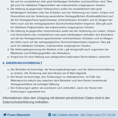
die auf ein vorsätzliches oder grob fahrlässiges Verhalten zurückzuführen sind. Dies
gilt auch für mittelbare Folgeschäden wie insbesondere entgangenen Gewinn.
Die Haftung ist gegenüber Verbrauchern außer bei vorsätzlichem oder grob
fahrlässigem Verhalten oder bei Schäden aus der Verletzung von Leben, Körper und
Gesundheit und der Verletzung wesentlicher Vertragspflichten (Kardinalpflichten) auf
die bei Vertragsschluss typischerweise vorhersehbaren Schäden und im übrigen der
Höhe nach auf die vertragstypischen Durchschnittsschäden begrenzt. Dies gilt auch
für mittelbare Folgeschäden wie insbesondere entgangenen Gewinn.
Die Haftung ist gegenüber Unternehmern außer bei der Verletzung von Leben, Körper
und Gesundheit oder vorsätzlichem oder grob fahrlässigem Verhalten des Betreibers
auf die bei Vertragsschluss typischerweise vorhersehbaren Schäden und im Übrigen
der Höhe nach auf die vertragstypischen Durchschnittsschäden begrenzt. Dies gilt
auch für mittelbare Schäden, insbesondere entgangenen Gewinn.
Die Haftungsbegrenzung der Absätze a bis c gilt sinngemäß auch zugunsten der
Mitarbeiter und Erfüllungsgehilfen des Betreibers.
Ansprüche für eine Haftung aus zwingendem nationalem Recht bleiben unberührt.
6. ÄNDERUNGSVORBEHALT
Der Betreiber ist berechtigt, die Nutzungsbedingungen und die Datenschutzerklärung
zu ändern. Die Änderung wird dem Nutzer per E-Mail mitgeteilt.
Der Nutzer ist berechtigt, den Änderungen zu widersprechen. Im Falle des
Widerspruchs erlischt das zwischen dem Betreiber und dem Nutzer bestehende
Vertragsverhältnis mit sofortiger Wirkung.
Die Änderungen gelten als anerkannt und verbindlich, wenn der Nutzer den
Änderungen zugestimmt hat.
Informationen über den Umgang mit deinen persönlichen Daten sind in der
Datenschutzerklärung enthalten.
Foren-Übersicht
Alle Cookies löschen
Alle Zeiten sind
UTC+02:00