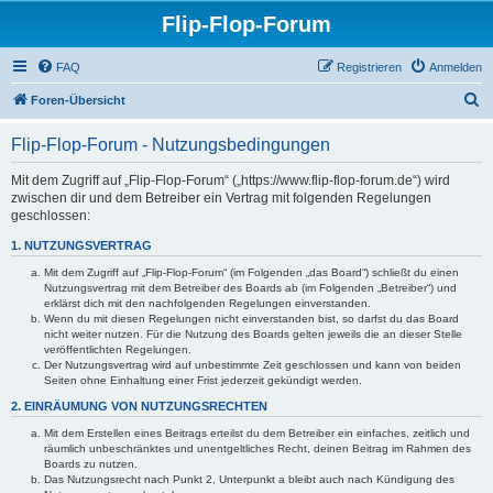
Flip-Flop-Forum
FAQ
Registrieren
Anmelden
S
Foren-Übersicht
u
Flip-Flop-Forum - Nutzungsbedingungen
c
h
Mit dem Zugriff auf „Flip-Flop-Forum“ („https://www.flip-flop-forum.de“) wird
zwischen dir und dem Betreiber ein Vertrag mit folgenden Regelungen
e
geschlossen:
1. NUTZUNGSVERTRAG
Mit dem Zugriff auf „Flip-Flop-Forum“ (im Folgenden „das Board“) schließt du einen
Nutzungsvertrag mit dem Betreiber des Boards ab (im Folgenden „Betreiber“) und
erklärst dich mit den nachfolgenden Regelungen einverstanden.
Wenn du mit diesen Regelungen nicht einverstanden bist, so darfst du das Board
nicht weiter nutzen. Für die Nutzung des Boards gelten jeweils die an dieser Stelle
veröffentlichten Regelungen.
Der Nutzungsvertrag wird auf unbestimmte Zeit geschlossen und kann von beiden
Seiten ohne Einhaltung einer Frist jederzeit gekündigt werden.
2. EINRÄUMUNG VON NUTZUNGSRECHTEN
Mit dem Erstellen eines Beitrags erteilst du dem Betreiber ein einfaches, zeitlich und
räumlich unbeschränktes und unentgeltliches Recht, deinen Beitrag im Rahmen des
Boards zu nutzen.
Das Nutzungsrecht nach Punkt 2, Unterpunkt a bleibt auch nach Kündigung des