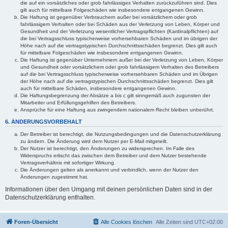
die auf ein vorsätzliches oder grob fahrlässiges Verhalten zurückzuführen sind. Dies
gilt auch für mittelbare Folgeschäden wie insbesondere entgangenen Gewinn.
Die Haftung ist gegenüber Verbrauchern außer bei vorsätzlichem oder grob
fahrlässigem Verhalten oder bei Schäden aus der Verletzung von Leben, Körper und
Gesundheit und der Verletzung wesentlicher Vertragspflichten (Kardinalpflichten) auf
die bei Vertragsschluss typischerweise vorhersehbaren Schäden und im übrigen der
Höhe nach auf die vertragstypischen Durchschnittsschäden begrenzt. Dies gilt auch
für mittelbare Folgeschäden wie insbesondere entgangenen Gewinn.
Die Haftung ist gegenüber Unternehmern außer bei der Verletzung von Leben, Körper
und Gesundheit oder vorsätzlichem oder grob fahrlässigem Verhalten des Betreibers
auf die bei Vertragsschluss typischerweise vorhersehbaren Schäden und im Übrigen
der Höhe nach auf die vertragstypischen Durchschnittsschäden begrenzt. Dies gilt
auch für mittelbare Schäden, insbesondere entgangenen Gewinn.
Die Haftungsbegrenzung der Absätze a bis c gilt sinngemäß auch zugunsten der
Mitarbeiter und Erfüllungsgehilfen des Betreibers.
Ansprüche für eine Haftung aus zwingendem nationalem Recht bleiben unberührt.
6. ÄNDERUNGSVORBEHALT
Der Betreiber ist berechtigt, die Nutzungsbedingungen und die Datenschutzerklärung
zu ändern. Die Änderung wird dem Nutzer per E-Mail mitgeteilt.
Der Nutzer ist berechtigt, den Änderungen zu widersprechen. Im Falle des
Widerspruchs erlischt das zwischen dem Betreiber und dem Nutzer bestehende
Vertragsverhältnis mit sofortiger Wirkung.
Die Änderungen gelten als anerkannt und verbindlich, wenn der Nutzer den
Änderungen zugestimmt hat.
Informationen über den Umgang mit deinen persönlichen Daten sind in der
Datenschutzerklärung enthalten.
Foren-Übersicht
Alle Cookies löschen
Alle Zeiten sind
UTC+02:00