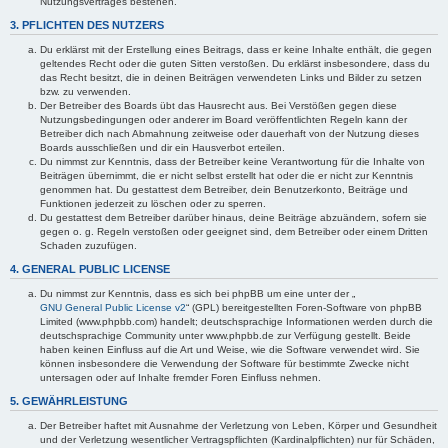
Nutzungsvertrages bestehen.
3. PFLICHTEN DES NUTZERS
Du erklärst mit der Erstellung eines Beitrags, dass er keine Inhalte enthält, die gegen
geltendes Recht oder die guten Sitten verstoßen. Du erklärst insbesondere, dass du
das Recht besitzt, die in deinen Beiträgen verwendeten Links und Bilder zu setzen
bzw. zu verwenden.
Der Betreiber des Boards übt das Hausrecht aus. Bei Verstößen gegen diese
Nutzungsbedingungen oder anderer im Board veröffentlichten Regeln kann der
Betreiber dich nach Abmahnung zeitweise oder dauerhaft von der Nutzung dieses
Boards ausschließen und dir ein Hausverbot erteilen.
Du nimmst zur Kenntnis, dass der Betreiber keine Verantwortung für die Inhalte von
Beiträgen übernimmt, die er nicht selbst erstellt hat oder die er nicht zur Kenntnis
genommen hat. Du gestattest dem Betreiber, dein Benutzerkonto, Beiträge und
Funktionen jederzeit zu löschen oder zu sperren.
Du gestattest dem Betreiber darüber hinaus, deine Beiträge abzuändern, sofern sie
gegen o. g. Regeln verstoßen oder geeignet sind, dem Betreiber oder einem Dritten
Schaden zuzufügen.
4. GENERAL PUBLIC LICENSE
Du nimmst zur Kenntnis, dass es sich bei phpBB um eine unter der „
GNU General Public License v2
“ (GPL) bereitgestellten Foren-Software von phpBB
Limited (www.phpbb.com) handelt; deutschsprachige Informationen werden durch die
deutschsprachige Community unter www.phpbb.de zur Verfügung gestellt. Beide
haben keinen Einfluss auf die Art und Weise, wie die Software verwendet wird. Sie
können insbesondere die Verwendung der Software für bestimmte Zwecke nicht
untersagen oder auf Inhalte fremder Foren Einfluss nehmen.
5. GEWÄHRLEISTUNG
Der Betreiber haftet mit Ausnahme der Verletzung von Leben, Körper und Gesundheit
und der Verletzung wesentlicher Vertragspflichten (Kardinalpflichten) nur für Schäden,