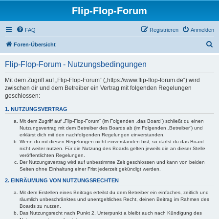
Flip-Flop-Forum
FAQ
Registrieren
Anmelden
S
Foren-Übersicht
u
Flip-Flop-Forum - Nutzungsbedingungen
c
h
Mit dem Zugriff auf „Flip-Flop-Forum“ („https://www.flip-flop-forum.de“) wird
zwischen dir und dem Betreiber ein Vertrag mit folgenden Regelungen
e
geschlossen:
1. NUTZUNGSVERTRAG
Mit dem Zugriff auf „Flip-Flop-Forum“ (im Folgenden „das Board“) schließt du einen
Nutzungsvertrag mit dem Betreiber des Boards ab (im Folgenden „Betreiber“) und
erklärst dich mit den nachfolgenden Regelungen einverstanden.
Wenn du mit diesen Regelungen nicht einverstanden bist, so darfst du das Board
nicht weiter nutzen. Für die Nutzung des Boards gelten jeweils die an dieser Stelle
veröffentlichten Regelungen.
Der Nutzungsvertrag wird auf unbestimmte Zeit geschlossen und kann von beiden
Seiten ohne Einhaltung einer Frist jederzeit gekündigt werden.
2. EINRÄUMUNG VON NUTZUNGSRECHTEN
Mit dem Erstellen eines Beitrags erteilst du dem Betreiber ein einfaches, zeitlich und
räumlich unbeschränktes und unentgeltliches Recht, deinen Beitrag im Rahmen des
Boards zu nutzen.
Das Nutzungsrecht nach Punkt 2, Unterpunkt a bleibt auch nach Kündigung des