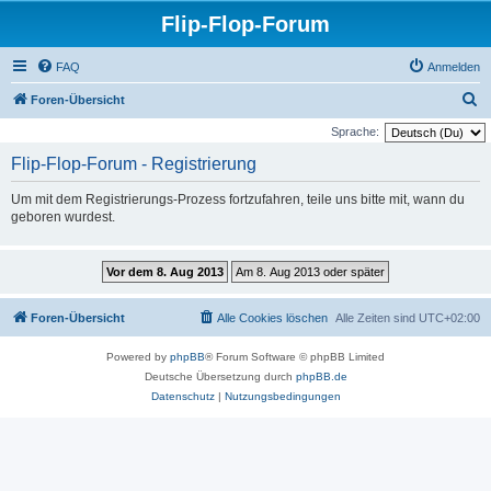
Flip-Flop-Forum
FAQ
Anmelden
S
Foren-Übersicht
u
Sprache:
c
Flip-Flop-Forum - Registrierung
h
Um mit dem Registrierungs-Prozess fortzufahren, teile uns bitte mit, wann du
e
geboren wurdest.
Foren-Übersicht
Alle Cookies löschen
Alle Zeiten sind
UTC+02:00
Powered by
phpBB
® Forum Software © phpBB Limited
Deutsche Übersetzung durch
phpBB.de
Datenschutz
|
Nutzungsbedingungen