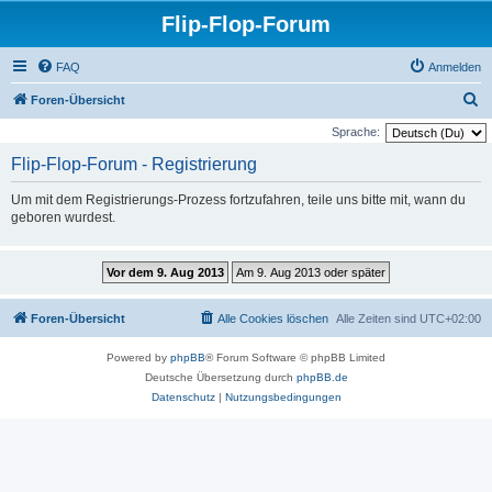
Flip-Flop-Forum
FAQ
Anmelden
S
Foren-Übersicht
u
Sprache:
c
Flip-Flop-Forum - Registrierung
h
Um mit dem Registrierungs-Prozess fortzufahren, teile uns bitte mit, wann du
e
geboren wurdest.
Foren-Übersicht
Alle Cookies löschen
Alle Zeiten sind
UTC+02:00
Powered by
phpBB
® Forum Software © phpBB Limited
Deutsche Übersetzung durch
phpBB.de
Datenschutz
|
Nutzungsbedingungen