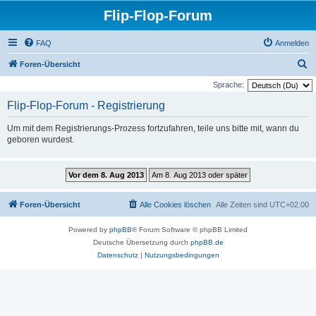
Flip-Flop-Forum
FAQ
Anmelden
S
Foren-Übersicht
u
Sprache:
c
Flip-Flop-Forum - Registrierung
h
Um mit dem Registrierungs-Prozess fortzufahren, teile uns bitte mit, wann du
e
geboren wurdest.
Foren-Übersicht
Alle Cookies löschen
Alle Zeiten sind
UTC+02:00
Powered by
phpBB
® Forum Software © phpBB Limited
Deutsche Übersetzung durch
phpBB.de
Datenschutz
|
Nutzungsbedingungen