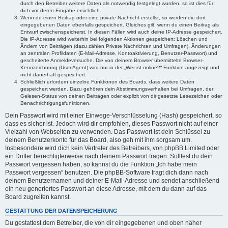
durch den Betreiber weitere Daten als notwendig festgelegt wurden, so ist dies für
dich vor deren Eingabe ersichtlich.
Wenn du einen Beitrag oder eine private Nachricht erstellst, so werden die dort
eingegebenen Daten ebenfalls gespeichert. Gleiches gilt, wenn du einen Beitrag als
Entwurf zwischenspeicherst. In diesen Fällen wird auch deine IP-Adresse gespeichert.
Die IP-Adresse wird weiterhin bei folgenden Aktionen gespeichert: Löschen und
Ändern von Beiträgen (dazu zählen Private Nachrichten und Umfragen), Änderungen
an zentralen Profildaten (E-Mail-Adresse, Kontoaktivierung, Benutzer-Passwort) und
gescheiterte Anmeldeversuche. Die von deinem Browser übermittelte Browser-
Kennzeichnung (User Agent) wird nur in der „Wer ist online?“-Funktion angezeigt und
nicht dauerhaft gespeichert.
Schließlich erfordern einzelne Funktionen des Boards, dass weitere Daten
gespeichert werden. Dazu gehören dein Abstimmungsverhalten bei Umfragen, der
Gelesen-Status von deinen Beiträgen oder explizit von dir gesetzte Lesezeichen oder
Benachrichtigungsfunktionen.
Dein Passwort wird mit einer Einwege-Verschlüsselung (Hash) gespeichert, so
dass es sicher ist. Jedoch wird dir empfohlen, dieses Passwort nicht auf einer
Vielzahl von Webseiten zu verwenden. Das Passwort ist dein Schlüssel zu
deinem Benutzerkonto für das Board, also geh mit ihm sorgsam um.
Insbesondere wird dich kein Vertreter des Betreibers, von phpBB Limited oder
ein Dritter berechtigterweise nach deinem Passwort fragen. Solltest du dein
Passwort vergessen haben, so kannst du die Funktion „Ich habe mein
Passwort vergessen“ benutzen. Die phpBB-Software fragt dich dann nach
deinem Benutzernamen und deiner E-Mail-Adresse und sendet anschließend
ein neu generiertes Passwort an diese Adresse, mit dem du dann auf das
Board zugreifen kannst.
GESTATTUNG DER DATENSPEICHERUNG
Du gestattest dem Betreiber, die von dir eingegebenen und oben näher