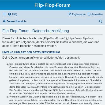
Flip-Flop-Forum
FAQ
Registrieren
Anmelden
S
Foren-Übersicht
u
Flip-Flop-Forum - Datenschutzerklärung
c
h
Diese Richtlinie beschreibt, wie „Flip-Flop-Forum“ („https://www.flip-flop-
forum.de“) (im Folgenden „der Betreiber“) die Daten verwendet, die während
e
deines Foren-Besuchs gesammelt werden.
UMFANG UND ART DER DATENSPEICHERUNG
Deine Daten werden auf vier verschiedene Arten gesammelt:
Die Forensoftware phpBB erstellt bei deinem Besuch des Boards mehrere Cookies.
Cookies sind kleine Textdateien, die dein Browser als temporäre Dateien ablegt und
die zwischen den einzelnen Aufrufen des Boards erhalten bleiben. In diesen Cookies
sind die aktuelle ID deiner Sitzung (damit dir alle Seitenaufrufe zugeordnet werden
können), Informationen über die von dir gelesenen Beiträge (zur Markierung dieser als
gelesen/ungelesen; sofern du nicht angemeldet bist) sowie Informationen über deine
Teilnahme an Umfragen (sofern du nicht angemeldet bist) gespeichert. Ferner werden
deine Benutzer-ID, ein Authentifizierungsschlüssel und eine Session-ID gespeichert.
Die Cookies haben standardmäßig eine Gültigkeit von einem Jahr. Alle Cookies kannst
du jederzeit über die Funktion „Alle Cookies löschen“ löschen.
Weiterhin werden die Daten gespeichert, die du bei der Registrierung, in deinem Profil
oder deinem persönlichem Bereich angibst. Für die Registrierung sind mindestens ein
eindeutiger Benutzername, eine E-Mail-Adresse und ein Passwort notwendig. Wenn