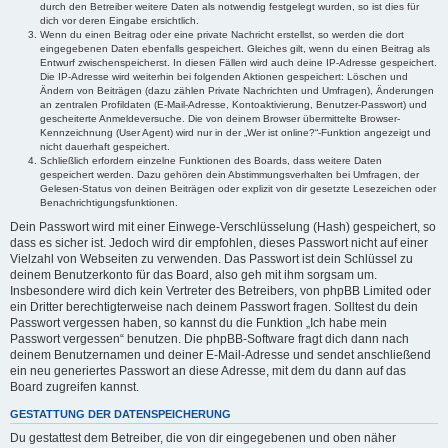
durch den Betreiber weitere Daten als notwendig festgelegt wurden, so ist dies für
dich vor deren Eingabe ersichtlich.
Wenn du einen Beitrag oder eine private Nachricht erstellst, so werden die dort
eingegebenen Daten ebenfalls gespeichert. Gleiches gilt, wenn du einen Beitrag als
Entwurf zwischenspeicherst. In diesen Fällen wird auch deine IP-Adresse gespeichert.
Die IP-Adresse wird weiterhin bei folgenden Aktionen gespeichert: Löschen und
Ändern von Beiträgen (dazu zählen Private Nachrichten und Umfragen), Änderungen
an zentralen Profildaten (E-Mail-Adresse, Kontoaktivierung, Benutzer-Passwort) und
gescheiterte Anmeldeversuche. Die von deinem Browser übermittelte Browser-
Kennzeichnung (User Agent) wird nur in der „Wer ist online?“-Funktion angezeigt und
nicht dauerhaft gespeichert.
Schließlich erfordern einzelne Funktionen des Boards, dass weitere Daten
gespeichert werden. Dazu gehören dein Abstimmungsverhalten bei Umfragen, der
Gelesen-Status von deinen Beiträgen oder explizit von dir gesetzte Lesezeichen oder
Benachrichtigungsfunktionen.
Dein Passwort wird mit einer Einwege-Verschlüsselung (Hash) gespeichert, so
dass es sicher ist. Jedoch wird dir empfohlen, dieses Passwort nicht auf einer
Vielzahl von Webseiten zu verwenden. Das Passwort ist dein Schlüssel zu
deinem Benutzerkonto für das Board, also geh mit ihm sorgsam um.
Insbesondere wird dich kein Vertreter des Betreibers, von phpBB Limited oder
ein Dritter berechtigterweise nach deinem Passwort fragen. Solltest du dein
Passwort vergessen haben, so kannst du die Funktion „Ich habe mein
Passwort vergessen“ benutzen. Die phpBB-Software fragt dich dann nach
deinem Benutzernamen und deiner E-Mail-Adresse und sendet anschließend
ein neu generiertes Passwort an diese Adresse, mit dem du dann auf das
Board zugreifen kannst.
GESTATTUNG DER DATENSPEICHERUNG
Du gestattest dem Betreiber, die von dir eingegebenen und oben näher