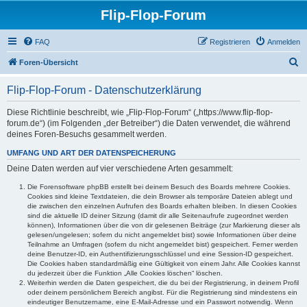
Flip-Flop-Forum
FAQ
Registrieren
Anmelden
S
Foren-Übersicht
u
Flip-Flop-Forum - Datenschutzerklärung
c
h
Diese Richtlinie beschreibt, wie „Flip-Flop-Forum“ („https://www.flip-flop-
forum.de“) (im Folgenden „der Betreiber“) die Daten verwendet, die während
e
deines Foren-Besuchs gesammelt werden.
UMFANG UND ART DER DATENSPEICHERUNG
Deine Daten werden auf vier verschiedene Arten gesammelt:
Die Forensoftware phpBB erstellt bei deinem Besuch des Boards mehrere Cookies.
Cookies sind kleine Textdateien, die dein Browser als temporäre Dateien ablegt und
die zwischen den einzelnen Aufrufen des Boards erhalten bleiben. In diesen Cookies
sind die aktuelle ID deiner Sitzung (damit dir alle Seitenaufrufe zugeordnet werden
können), Informationen über die von dir gelesenen Beiträge (zur Markierung dieser als
gelesen/ungelesen; sofern du nicht angemeldet bist) sowie Informationen über deine
Teilnahme an Umfragen (sofern du nicht angemeldet bist) gespeichert. Ferner werden
deine Benutzer-ID, ein Authentifizierungsschlüssel und eine Session-ID gespeichert.
Die Cookies haben standardmäßig eine Gültigkeit von einem Jahr. Alle Cookies kannst
du jederzeit über die Funktion „Alle Cookies löschen“ löschen.
Weiterhin werden die Daten gespeichert, die du bei der Registrierung, in deinem Profil
oder deinem persönlichem Bereich angibst. Für die Registrierung sind mindestens ein
eindeutiger Benutzername, eine E-Mail-Adresse und ein Passwort notwendig. Wenn