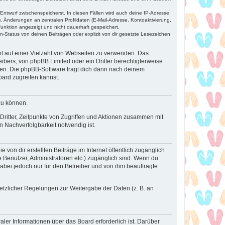
 Entwurf zwischenspeicherst. In diesen Fällen wird auch deine IP-Adresse
, Änderungen an zentralen Profildaten (E-Mail-Adresse, Kontoaktivierung,
unktion angezeigt und nicht dauerhaft gespeichert.
-Status von deinen Beiträgen oder explizit von dir gesetzte Lesezeichen
cht auf einer Vielzahl von Webseiten zu verwenden. Das
ibers, von phpBB Limited oder ein Dritter berechtigterweise
zen. Die phpBB-Software fragt dich dann nach deinem
ard zugreifen kannst.
zu können.
ritter, Zeitpunkte von Zugriffen und Aktionen zusammen mit
 Nachverfolgbarkeit notwendig ist.
von dir erstellten Beiträge im Internet öffentlich zugänglich
e Benutzer, Administratoren etc.) zugänglich sind. Wenn du
abei jedoch nur für den Betreiber und von ihm beauftragte
setzlicher Regelungen zur Weitergabe der Daten (z. B. an
ler Informationen über das Board erforderlich ist. Darüber