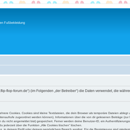
ren Fußbekleidung
www.flip-flop-forum.de“) (im Folgenden „der Betreiber“) die Daten verwendet, die w
rere Cookies. Cookies sind kleine Textdateien, die dein Browser als temporäre Dateien ablegt 
 Seitenaufrufe zugeordnet werden können), Informationen über die von dir gelesenen Beiträge (zu
n du nicht angemeldet bist) gespeichert. Ferner werden deine Benutzer-ID, ein Authentifizierung
u jederzeit über die Funktion „Alle Cookies löschen“ löschen.
ng, in deinem Profil oder deinem persönlichem Bereich angibst. Für die Registrierung sind mind