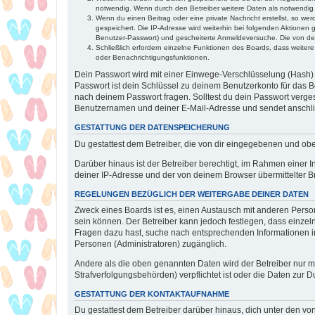
notwendig. Wenn durch den Betreiber weitere Daten als notwendig fe
Wenn du einen Beitrag oder eine private Nachricht erstellst, so we
gespeichert. Die IP-Adresse wird weiterhin bei folgenden Aktionen
Benutzer-Passwort) und gescheiterte Anmeldeversuche. Die von dein
Schließlich erfordern einzelne Funktionen des Boards, dass weite
oder Benachrichtigungsfunktionen.
Dein Passwort wird mit einer Einwege-Verschlüsselung (Hash) g
Passwort ist dein Schlüssel zu deinem Benutzerkonto für das Bo
nach deinem Passwort fragen. Solltest du dein Passwort verg
Benutzernamen und deiner E-Mail-Adresse und sendet anschlie
GESTATTUNG DER DATENSPEICHERUNG
Du gestattest dem Betreiber, die von dir eingegebenen und ob
Darüber hinaus ist der Betreiber berechtigt, im Rahmen einer
deiner IP-Adresse und der von deinem Browser übermittelter B
REGELUNGEN BEZÜGLICH DER WEITERGABE DEINER DATEN
Zweck eines Boards ist es, einen Austausch mit anderen Personen
sein können. Der Betreiber kann jedoch festlegen, dass einzeln
Fragen dazu hast, suche nach entsprechenden Informationen im 
Personen (Administratoren) zugänglich.
Andere als die oben genannten Daten wird der Betreiber nur mit
Strafverfolgungsbehörden) verpflichtet ist oder die Daten zur D
GESTATTUNG DER KONTAKTAUFNAHME
Du gestattest dem Betreiber darüber hinaus, dich unter den von