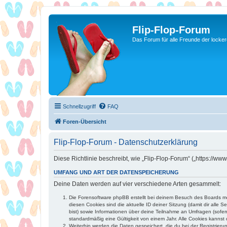
Flip-Flop-Forum
Das Forum für alle Freunde der locke
Schnellzugriff
FAQ
Foren-Übersicht
Flip-Flop-Forum - Datenschutzerklärung
Diese Richtlinie beschreibt, wie „Flip-Flop-Forum“ („https://
UMFANG UND ART DER DATENSPEICHERUNG
Deine Daten werden auf vier verschiedene Arten gesammelt:
Die Forensoftware phpBB erstellt bei deinem Besuch des Boards meh
diesen Cookies sind die aktuelle ID deiner Sitzung (damit dir alle
bist) sowie Informationen über deine Teilnahme an Umfragen (sofer
standardmäßig eine Gültigkeit von einem Jahr. Alle Cookies kannst d
Weiterhin werden die Daten gespeichert, die du bei der Registrieru