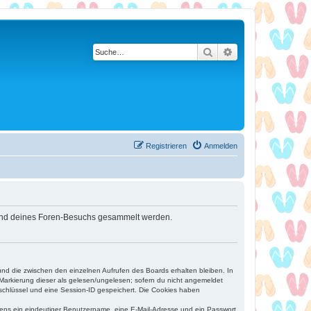
Suche
Erweiterte Suche
Registrieren
Anmelden
ährend deines Foren-Besuchs gesammelt werden.
und die zwischen den einzelnen Aufrufen des Boards erhalten bleiben. In
r Markierung dieser als gelesen/ungelesen; sofern du nicht angemeldet
sschlüssel und eine Session-ID gespeichert. Die Cookies haben
estens ein eindeutiger Benutzername, eine E-Mail-Adresse und ein Passwort