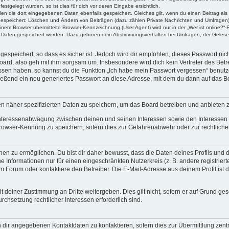
stgelegt wurden, so ist dies für dich vor deren Eingabe ersichtlich.
rden die dort eingegebenen Daten ebenfalls gespeichert. Gleiches gilt, wenn du einen Beitrag als
 gespeichert: Löschen und Ändern von Beiträgen (dazu zählen Private Nachrichten und Umfragen)
em Browser übermittelte Browser-Kennzeichnung (User Agent) wird nur in der „Wer ist online?“-F
re Daten gespeichert werden. Dazu gehören dein Abstimmungsverhalten bei Umfragen, der Gelesen
espeichert, so dass es sicher ist. Jedoch wird dir empfohlen, dieses Passwort ni
ard, also geh mit ihm sorgsam um. Insbesondere wird dich kein Vertreter des Betre
essen haben, so kannst du die Funktion „Ich habe mein Passwort vergessen“ benut
ßend ein neu generiertes Passwort an diese Adresse, mit dem du dann auf das Bo
en näher spezifizierten Daten zu speichern, um das Board betreiben und anbieten 
 Interessenabwägung zwischen deinen und seinen Interessen sowie den Interessen D
rowser-Kennung zu speichern, sofern dies zur Gefahrenabwehr oder zur rechtlichen
 zu ermöglichen. Du bist dir daher bewusst, dass die Daten deines Profils und die 
e Informationen nur für einen eingeschränkten Nutzerkreis (z. B. andere registriert
Forum oder kontaktiere den Betreiber. Die E-Mail-Adresse aus deinem Profil ist d
 deiner Zustimmung an Dritte weitergeben. Dies gilt nicht, sofern er auf Grund ge
urchsetzung rechtlicher Interessen erforderlich sind.
 dir angegebenen Kontaktdaten zu kontaktieren, sofern dies zur Übermittlung zentra