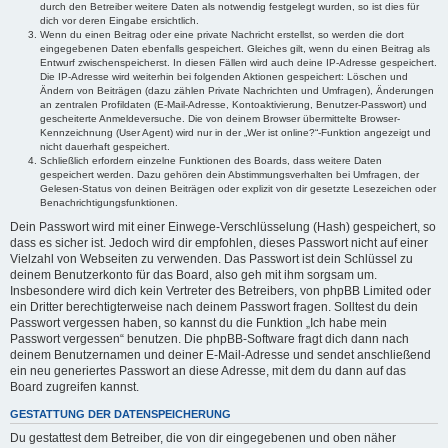
durch den Betreiber weitere Daten als notwendig festgelegt wurden, so ist dies für
dich vor deren Eingabe ersichtlich.
Wenn du einen Beitrag oder eine private Nachricht erstellst, so werden die dort
eingegebenen Daten ebenfalls gespeichert. Gleiches gilt, wenn du einen Beitrag als
Entwurf zwischenspeicherst. In diesen Fällen wird auch deine IP-Adresse gespeichert.
Die IP-Adresse wird weiterhin bei folgenden Aktionen gespeichert: Löschen und
Ändern von Beiträgen (dazu zählen Private Nachrichten und Umfragen), Änderungen
an zentralen Profildaten (E-Mail-Adresse, Kontoaktivierung, Benutzer-Passwort) und
gescheiterte Anmeldeversuche. Die von deinem Browser übermittelte Browser-
Kennzeichnung (User Agent) wird nur in der „Wer ist online?“-Funktion angezeigt und
nicht dauerhaft gespeichert.
Schließlich erfordern einzelne Funktionen des Boards, dass weitere Daten
gespeichert werden. Dazu gehören dein Abstimmungsverhalten bei Umfragen, der
Gelesen-Status von deinen Beiträgen oder explizit von dir gesetzte Lesezeichen oder
Benachrichtigungsfunktionen.
Dein Passwort wird mit einer Einwege-Verschlüsselung (Hash) gespeichert, so
dass es sicher ist. Jedoch wird dir empfohlen, dieses Passwort nicht auf einer
Vielzahl von Webseiten zu verwenden. Das Passwort ist dein Schlüssel zu
deinem Benutzerkonto für das Board, also geh mit ihm sorgsam um.
Insbesondere wird dich kein Vertreter des Betreibers, von phpBB Limited oder
ein Dritter berechtigterweise nach deinem Passwort fragen. Solltest du dein
Passwort vergessen haben, so kannst du die Funktion „Ich habe mein
Passwort vergessen“ benutzen. Die phpBB-Software fragt dich dann nach
deinem Benutzernamen und deiner E-Mail-Adresse und sendet anschließend
ein neu generiertes Passwort an diese Adresse, mit dem du dann auf das
Board zugreifen kannst.
GESTATTUNG DER DATENSPEICHERUNG
Du gestattest dem Betreiber, die von dir eingegebenen und oben näher