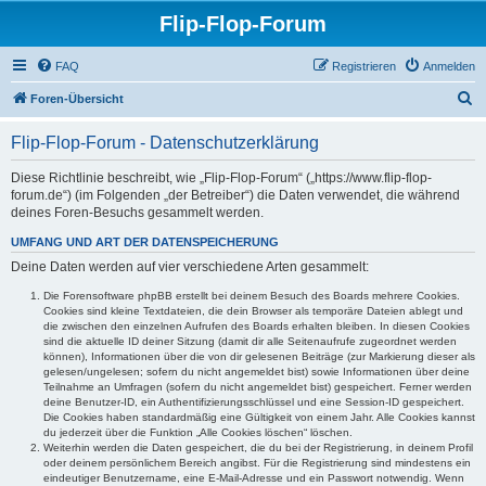
Flip-Flop-Forum
FAQ
Registrieren
Anmelden
S
Foren-Übersicht
u
Flip-Flop-Forum - Datenschutzerklärung
c
h
Diese Richtlinie beschreibt, wie „Flip-Flop-Forum“ („https://www.flip-flop-
forum.de“) (im Folgenden „der Betreiber“) die Daten verwendet, die während
e
deines Foren-Besuchs gesammelt werden.
UMFANG UND ART DER DATENSPEICHERUNG
Deine Daten werden auf vier verschiedene Arten gesammelt:
Die Forensoftware phpBB erstellt bei deinem Besuch des Boards mehrere Cookies.
Cookies sind kleine Textdateien, die dein Browser als temporäre Dateien ablegt und
die zwischen den einzelnen Aufrufen des Boards erhalten bleiben. In diesen Cookies
sind die aktuelle ID deiner Sitzung (damit dir alle Seitenaufrufe zugeordnet werden
können), Informationen über die von dir gelesenen Beiträge (zur Markierung dieser als
gelesen/ungelesen; sofern du nicht angemeldet bist) sowie Informationen über deine
Teilnahme an Umfragen (sofern du nicht angemeldet bist) gespeichert. Ferner werden
deine Benutzer-ID, ein Authentifizierungsschlüssel und eine Session-ID gespeichert.
Die Cookies haben standardmäßig eine Gültigkeit von einem Jahr. Alle Cookies kannst
du jederzeit über die Funktion „Alle Cookies löschen“ löschen.
Weiterhin werden die Daten gespeichert, die du bei der Registrierung, in deinem Profil
oder deinem persönlichem Bereich angibst. Für die Registrierung sind mindestens ein
eindeutiger Benutzername, eine E-Mail-Adresse und ein Passwort notwendig. Wenn