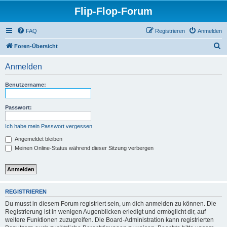
Flip-Flop-Forum
FAQ
Registrieren
Anmelden
S
Foren-Übersicht
u
Anmelden
c
h
Benutzername:
e
Passwort:
Ich habe mein Passwort vergessen
Angemeldet bleiben
Meinen Online-Status während dieser Sitzung verbergen
REGISTRIEREN
Du musst in diesem Forum registriert sein, um dich anmelden zu können. Die
Registrierung ist in wenigen Augenblicken erledigt und ermöglicht dir, auf
weitere Funktionen zuzugreifen. Die Board-Administration kann registrierten