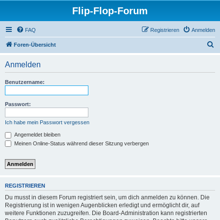
Flip-Flop-Forum
FAQ
Registrieren
Anmelden
S
Foren-Übersicht
u
Anmelden
c
h
Benutzername:
e
Passwort:
Ich habe mein Passwort vergessen
Angemeldet bleiben
Meinen Online-Status während dieser Sitzung verbergen
REGISTRIEREN
Du musst in diesem Forum registriert sein, um dich anmelden zu können. Die
Registrierung ist in wenigen Augenblicken erledigt und ermöglicht dir, auf
weitere Funktionen zuzugreifen. Die Board-Administration kann registrierten