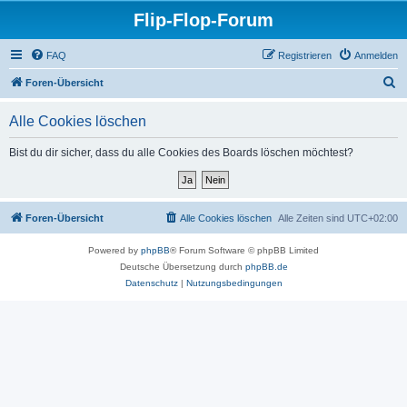
Flip-Flop-Forum
FAQ
Registrieren
Anmelden
S
Foren-Übersicht
u
Alle Cookies löschen
c
h
Bist du dir sicher, dass du alle Cookies des Boards löschen möchtest?
e
Foren-Übersicht
Alle Cookies löschen
Alle Zeiten sind
UTC+02:00
Powered by
phpBB
® Forum Software © phpBB Limited
Deutsche Übersetzung durch
phpBB.de
Datenschutz
|
Nutzungsbedingungen