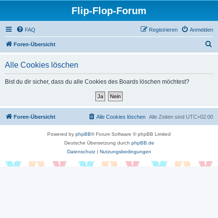
Flip-Flop-Forum
FAQ
Registrieren
Anmelden
S
Foren-Übersicht
u
Alle Cookies löschen
c
h
Bist du dir sicher, dass du alle Cookies des Boards löschen möchtest?
e
Foren-Übersicht
Alle Cookies löschen
Alle Zeiten sind
UTC+02:00
Powered by
phpBB
® Forum Software © phpBB Limited
Deutsche Übersetzung durch
phpBB.de
Datenschutz
|
Nutzungsbedingungen