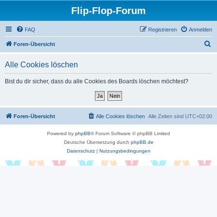
Flip-Flop-Forum
FAQ
Registrieren
Anmelden
S
Foren-Übersicht
u
Alle Cookies löschen
c
h
Bist du dir sicher, dass du alle Cookies des Boards löschen möchtest?
e
Foren-Übersicht
Alle Cookies löschen
Alle Zeiten sind
UTC+02:00
Powered by
phpBB
® Forum Software © phpBB Limited
Deutsche Übersetzung durch
phpBB.de
Datenschutz
|
Nutzungsbedingungen