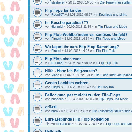
von
tdifaherer
»
20.10.2018 10:06
» in
Die Teilnehmer stellen
Flip flops für kinder
von
Rudolf87
»
23.09.2018 08:27
» in
Kauftipps und Links
Im Kuschelparadies???
von
dienudel
»
20.09.2018 11:35
» in
Flip-Flops und Mode
Flip-Flop-Wohlbefinden vs. seriöses Umfeld?
von
Firegirl
»
18.09.2018 14:34
» in
Flip-Flops und Mode
Wo lagert ihr eure Flip Flop Sammlung?
von
Firegirl
»
18.09.2018 14:25
» in
Flip Flop Talk
Flip Flop abenteuer
von
Rudolf87
»
23.08.2018 09:18
» in
Flip Flop Talk
Hilfe - Habe ich Feigwarzen?
von
Vince
»
17.06.2018 20:45
» in
Flip-Flops und Gesundheit
Gegen Lookism wehren
von
Flippsi
»
13.06.2018 13:14
» in
Flip Flop Talk
Beflockung passt nicht zu den Flip-Flops
von
kunnerla
»
17.04.2018 14:50
» in
Flip-Flops und Mode
grüezi
von
karo
»
07.11.2017 11:39
» in
Die Teilnehmer stellen sich 
Eure Lieblings Flip Flop Kollektion
von
tdifaherer
»
21.07.2017 20:15
» in
Flip-Flops und M
Hallihallo