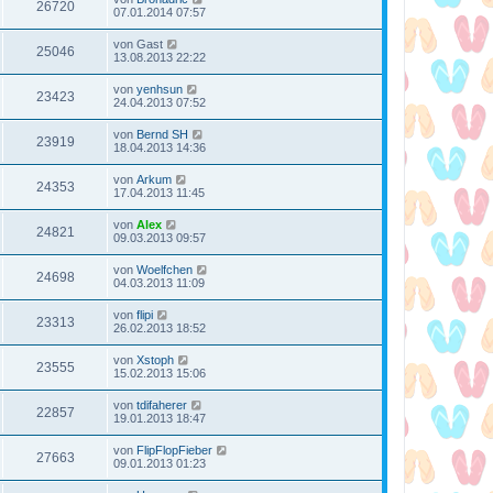
26720
07.01.2014 07:57
von
Gast
25046
13.08.2013 22:22
von
yenhsun
23423
24.04.2013 07:52
von
Bernd SH
23919
18.04.2013 14:36
von
Arkum
24353
17.04.2013 11:45
von
Alex
24821
09.03.2013 09:57
von
Woelfchen
24698
04.03.2013 11:09
von
flipi
23313
26.02.2013 18:52
von
Xstoph
23555
15.02.2013 15:06
von
tdifaherer
22857
19.01.2013 18:47
von
FlipFlopFieber
27663
09.01.2013 01:23