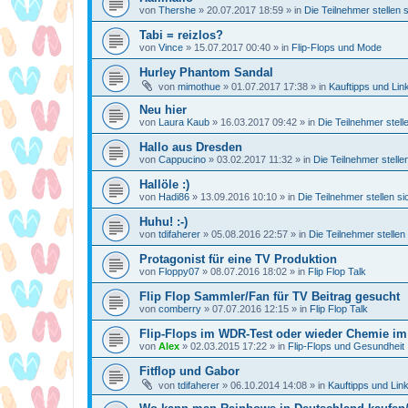
von
Thershe
»
20.07.2017 18:59
» in
Die Teilnehmer stellen 
Tabi = reizlos?
von
Vince
»
15.07.2017 00:40
» in
Flip-Flops und Mode
Hurley Phantom Sandal
von
mimothue
»
01.07.2017 17:38
» in
Kauftipps und Lin
Neu hier
von
Laura Kaub
»
16.03.2017 09:42
» in
Die Teilnehmer stell
Hallo aus Dresden
von
Cappucino
»
03.02.2017 11:32
» in
Die Teilnehmer stelle
Hallöle :)
von
Hadi86
»
13.09.2016 10:10
» in
Die Teilnehmer stellen si
Huhu! :-)
von
tdifaherer
»
05.08.2016 22:57
» in
Die Teilnehmer stellen
Protagonist für eine TV Produktion
von
Floppy07
»
08.07.2016 18:02
» in
Flip Flop Talk
Flip Flop Sammler/Fan für TV Beitrag gesucht
von
comberry
»
07.07.2016 12:15
» in
Flip Flop Talk
Flip-Flops im WDR-Test oder wieder Chemie i
von
Alex
»
02.03.2015 17:22
» in
Flip-Flops und Gesundheit
Fitflop und Gabor
von
tdifaherer
»
06.10.2014 14:08
» in
Kauftipps und Lin