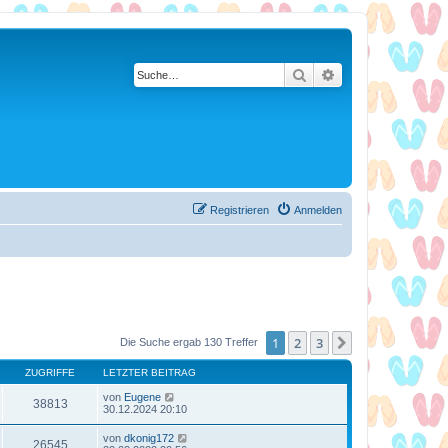
Suche
Erweiterte Suche
Registrieren
Anmelden
1
2
3
Nächste
Die Suche ergab 130 Treffer
ZUGRIFFE
LETZTER BEITRAG
von
Eugene
38813
30.12.2024 20:10
von
dkonig172
26545