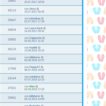
35861
20.07.2017 18:59
von
Vince
30113
15.07.2017 00:40
von
mimothue
35647
01.07.2017 17:38
von
Laura Kaub
35654
16.03.2017 09:42
von
Cappucino
35892
03.02.2017 11:32
von
Hadi86
36123
13.09.2016 10:10
von
tdifaherer
35402
05.08.2016 22:57
von
Floppy07
17456
08.07.2016 18:02
von
comberry
24144
07.07.2016 12:15
von
Alex
37521
02.03.2015 17:22
von
tdifaherer
25861
06.10.2014 14:08
von
Brohadric