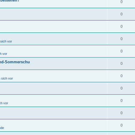
bestellen?
0
0
0
0
 sich vor
0
ch vor
Trend-Sommerschu
0
0
n sich vor
0
0
ch vor
0
0
ode