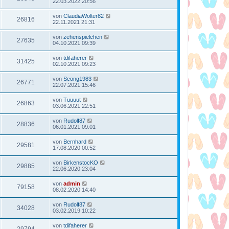
22.03.2022 20:56
von
ClaudiaWolter82
26816
22.11.2021 21:31
von
zehenspielchen
27635
04.10.2021 09:39
von
tdifaherer
31425
02.10.2021 09:23
von
Scong1983
26771
22.07.2021 15:46
von
Tuuuut
26863
03.06.2021 22:51
von
Rudolf87
28836
06.01.2021 09:01
von
Bernhard
29581
17.08.2020 00:52
von
BirkenstocKO
29885
22.06.2020 23:04
von
admin
79158
08.02.2020 14:40
von
Rudolf87
34028
03.02.2019 10:22
von
tdifaherer
29794