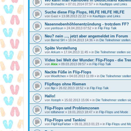
Wo kann man Rainbows in Deutschland kaufen/
von
Brohadric
»
07.01.2014 07:57
» in
Kauftipps und Links
Suche diese Flip Flops, HILFE HILFE HILFE
von
Gast
»
13.08.2013 22:22
» in
Kauftipps und Links
Nasennebenhöhlenentzündung - trotzdem FF?
von
yenhsun
»
24.04.2013 07:52
» in
Flip Flop Talk
Neu? nein ..., jetzt aber angemeldet im Forum
von
Bernd SH
»
18.04.2013 14:36
» in
Die Teilnehmer stellen
Späte Vorstellung
von
Arkum
»
17.04.2013 11:45
» in
Die Teilnehmer stellen si
Video bei Welt der Wunder: Flip-Flops - die 
von
Alex
»
09.03.2013 09:57
» in
Flip Flop Talk
Nackte Füße in Flip-Flops
von
Woelfchen
»
04.03.2013 11:09
» in
Die Teilnehmer stelle
Flipflops ohne Riemen
von
flipi
»
26.02.2013 18:52
» in
Flip Flop Talk
Hallo!
von
Xstoph
»
15.02.2013 15:06
» in
Die Teilnehmer stellen si
Flip-Flops und Problemzonen
von
tdifaherer
»
19.01.2013 18:47
» in
Flip-Flops und Mode
Flip-Flops und Tankini
von
FlipFlopFieber
»
09.01.2013 01:23
» in
Flip-Flops und M