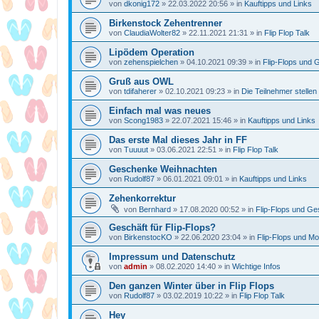
von
dkonig172
»
22.03.2022 20:56
» in
Kauftipps und Links
Birkenstock Zehentrenner
von
ClaudiaWolter82
»
22.11.2021 21:31
» in
Flip Flop Talk
Lipödem Operation
von
zehenspielchen
»
04.10.2021 09:39
» in
Flip-Flops und 
Gruß aus OWL
von
tdifaherer
»
02.10.2021 09:23
» in
Die Teilnehmer stellen
Einfach mal was neues
von
Scong1983
»
22.07.2021 15:46
» in
Kauftipps und Links
Das erste Mal dieses Jahr in FF
von
Tuuuut
»
03.06.2021 22:51
» in
Flip Flop Talk
Geschenke Weihnachten
von
Rudolf87
»
06.01.2021 09:01
» in
Kauftipps und Links
Zehenkorrektur
von
Bernhard
»
17.08.2020 00:52
» in
Flip-Flops und Ge
Geschäft für Flip-Flops?
von
BirkenstocKO
»
22.06.2020 23:04
» in
Flip-Flops und M
Impressum und Datenschutz
von
admin
»
08.02.2020 14:40
» in
Wichtige Infos
Den ganzen Winter über in Flip Flops
von
Rudolf87
»
03.02.2019 10:22
» in
Flip Flop Talk
Hey