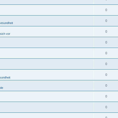
0
0
Gesundheit
0
 sich vor
0
0
0
0
sundheit
0
ode
0
0
0