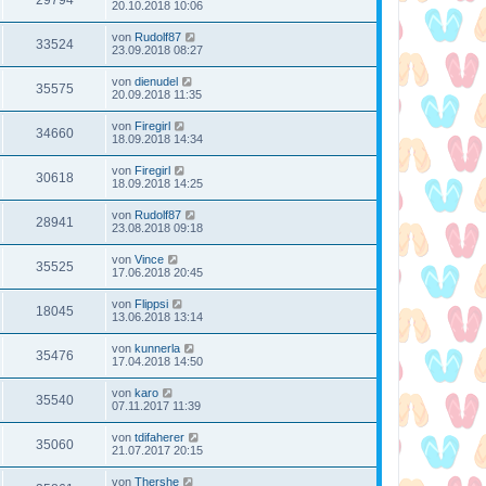
20.10.2018 10:06
von
Rudolf87
33524
23.09.2018 08:27
von
dienudel
35575
20.09.2018 11:35
von
Firegirl
34660
18.09.2018 14:34
von
Firegirl
30618
18.09.2018 14:25
von
Rudolf87
28941
23.08.2018 09:18
von
Vince
35525
17.06.2018 20:45
von
Flippsi
18045
13.06.2018 13:14
von
kunnerla
35476
17.04.2018 14:50
von
karo
35540
07.11.2017 11:39
von
tdifaherer
35060
21.07.2017 20:15
von
Thershe