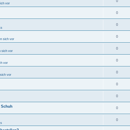
0
sich vor
0
0
ks
0
en sich vor
0
n sich vor
0
ch vor
0
 sich vor
0
0
m Schuh
0
0
ks