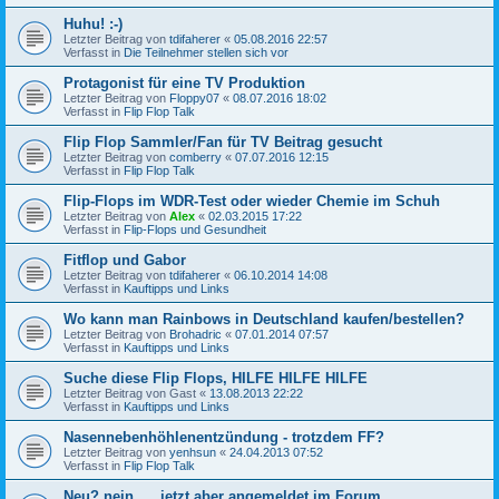
Huhu! :-)
Letzter Beitrag von
tdifaherer
«
05.08.2016 22:57
Verfasst in
Die Teilnehmer stellen sich vor
Protagonist für eine TV Produktion
Letzter Beitrag von
Floppy07
«
08.07.2016 18:02
Verfasst in
Flip Flop Talk
Flip Flop Sammler/Fan für TV Beitrag gesucht
Letzter Beitrag von
comberry
«
07.07.2016 12:15
Verfasst in
Flip Flop Talk
Flip-Flops im WDR-Test oder wieder Chemie im Schuh
Letzter Beitrag von
Alex
«
02.03.2015 17:22
Verfasst in
Flip-Flops und Gesundheit
Fitflop und Gabor
Letzter Beitrag von
tdifaherer
«
06.10.2014 14:08
Verfasst in
Kauftipps und Links
Wo kann man Rainbows in Deutschland kaufen/bestellen?
Letzter Beitrag von
Brohadric
«
07.01.2014 07:57
Verfasst in
Kauftipps und Links
Suche diese Flip Flops, HILFE HILFE HILFE
Letzter Beitrag von
Gast
«
13.08.2013 22:22
Verfasst in
Kauftipps und Links
Nasennebenhöhlenentzündung - trotzdem FF?
Letzter Beitrag von
yenhsun
«
24.04.2013 07:52
Verfasst in
Flip Flop Talk
Neu? nein ..., jetzt aber angemeldet im Forum