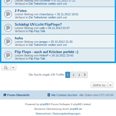
Letzter Beitrag von
Ucromer
«
07.01.2013 17:12
Verfasst in
Die Teilnehmer stellen sich vor
2 Fotos
Letzter Beitrag von
chanclassy
«
26.11.2012 19:01
Verfasst in
Die Teilnehmer stellen sich vor
Schädigt UV-Licht FlipFlops?
Letzter Beitrag von
valle
«
04.11.2012 01:57
Verfasst in
Flip Flop Talk
huhu
Letzter Beitrag von
janggo
«
25.10.2012 21:30
Verfasst in
Die Teilnehmer stellen sich vor
Flip Flops - auch auf Krücken perfekt :-)
Letzter Beitrag von
HeikeP
«
24.10.2012 23:43
Verfasst in
Flip Flop Talk
1
2
3
Nächste
Die Suche ergab 130 Treffer
Gehe zu
Foren-Übersicht
Alle Cookies löschen
Alle Zeiten sind
UTC+02:00
Powered by
phpBB
® Forum Software © phpBB Limited
Deutsche Übersetzung durch
phpBB.de
Datenschutz
|
Nutzungsbedingungen