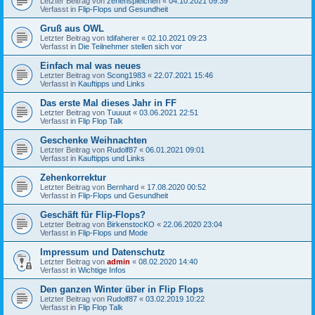
Letzter Beitrag von
zehenspielchen
«
04.10.2021 09:39
Verfasst in
Flip-Flops und Gesundheit
Gruß aus OWL
Letzter Beitrag von
tdifaherer
«
02.10.2021 09:23
Verfasst in
Die Teilnehmer stellen sich vor
Einfach mal was neues
Letzter Beitrag von
Scong1983
«
22.07.2021 15:46
Verfasst in
Kauftipps und Links
Das erste Mal dieses Jahr in FF
Letzter Beitrag von
Tuuuut
«
03.06.2021 22:51
Verfasst in
Flip Flop Talk
Geschenke Weihnachten
Letzter Beitrag von
Rudolf87
«
06.01.2021 09:01
Verfasst in
Kauftipps und Links
Zehenkorrektur
Letzter Beitrag von
Bernhard
«
17.08.2020 00:52
Verfasst in
Flip-Flops und Gesundheit
Geschäft für Flip-Flops?
Letzter Beitrag von
BirkenstocKO
«
22.06.2020 23:04
Verfasst in
Flip-Flops und Mode
Impressum und Datenschutz
Letzter Beitrag von
admin
«
08.02.2020 14:40
Verfasst in
Wichtige Infos
Den ganzen Winter über in Flip Flops
Letzter Beitrag von
Rudolf87
«
03.02.2019 10:22
Verfasst in
Flip Flop Talk