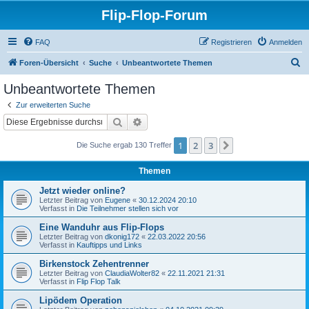
Flip-Flop-Forum
FAQ
Registrieren
Anmelden
S
Foren-Übersicht
Suche
Unbeantwortete Themen
u
Unbeantwortete Themen
c
Zur erweiterten Suche
h
Suche
Erweiterte Suche
e
1
2
3
Nächste
Die Suche ergab 130 Treffer
Themen
Jetzt wieder online?
Letzter Beitrag von
Eugene
«
30.12.2024 20:10
Verfasst in
Die Teilnehmer stellen sich vor
Eine Wanduhr aus Flip-Flops
Letzter Beitrag von
dkonig172
«
22.03.2022 20:56
Verfasst in
Kauftipps und Links
Birkenstock Zehentrenner
Letzter Beitrag von
ClaudiaWolter82
«
22.11.2021 21:31
Verfasst in
Flip Flop Talk
Lipödem Operation