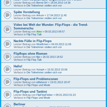
Letzter Beitrag von
Bernd SH
«
18.04.2013 14:36
Verfasst in
Die Teilnehmer stellen sich vor
Späte Vorstellung
Letzter Beitrag von
Arkum
«
17.04.2013 11:45
Verfasst in
Die Teilnehmer stellen sich vor
Video bei Welt der Wunder: Flip-Flops - die Trend-
Sommerschu
Letzter Beitrag von
Alex
«
09.03.2013 09:57
Verfasst in
Flip Flop Talk
Nackte Füße in Flip-Flops
Letzter Beitrag von
Woelfchen
«
04.03.2013 11:09
Verfasst in
Die Teilnehmer stellen sich vor
Flipflops ohne Riemen
Letzter Beitrag von
flipi
«
26.02.2013 18:52
Verfasst in
Flip Flop Talk
Hallo!
Letzter Beitrag von
Xstoph
«
15.02.2013 15:06
Verfasst in
Die Teilnehmer stellen sich vor
Flip-Flops und Problemzonen
Letzter Beitrag von
tdifaherer
«
19.01.2013 18:47
Verfasst in
Flip-Flops und Mode
Flip-Flops und Tankini
Letzter Beitrag von
FlipFlopFieber
«
09.01.2013 01:23
Verfasst in
Flip-Flops und Mode
Berliner