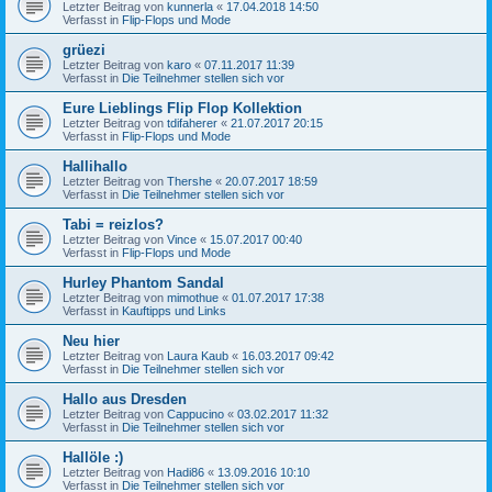
Letzter Beitrag von
kunnerla
«
17.04.2018 14:50
Verfasst in
Flip-Flops und Mode
grüezi
Letzter Beitrag von
karo
«
07.11.2017 11:39
Verfasst in
Die Teilnehmer stellen sich vor
Eure Lieblings Flip Flop Kollektion
Letzter Beitrag von
tdifaherer
«
21.07.2017 20:15
Verfasst in
Flip-Flops und Mode
Hallihallo
Letzter Beitrag von
Thershe
«
20.07.2017 18:59
Verfasst in
Die Teilnehmer stellen sich vor
Tabi = reizlos?
Letzter Beitrag von
Vince
«
15.07.2017 00:40
Verfasst in
Flip-Flops und Mode
Hurley Phantom Sandal
Letzter Beitrag von
mimothue
«
01.07.2017 17:38
Verfasst in
Kauftipps und Links
Neu hier
Letzter Beitrag von
Laura Kaub
«
16.03.2017 09:42
Verfasst in
Die Teilnehmer stellen sich vor
Hallo aus Dresden
Letzter Beitrag von
Cappucino
«
03.02.2017 11:32
Verfasst in
Die Teilnehmer stellen sich vor
Hallöle :)
Letzter Beitrag von
Hadi86
«
13.09.2016 10:10
Verfasst in
Die Teilnehmer stellen sich vor