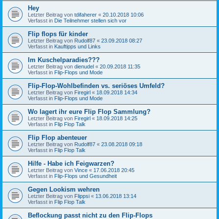
Hey
Letzter Beitrag von
tdifaherer
«
20.10.2018 10:06
Verfasst in
Die Teilnehmer stellen sich vor
Flip flops für kinder
Letzter Beitrag von
Rudolf87
«
23.09.2018 08:27
Verfasst in
Kauftipps und Links
Im Kuschelparadies???
Letzter Beitrag von
dienudel
«
20.09.2018 11:35
Verfasst in
Flip-Flops und Mode
Flip-Flop-Wohlbefinden vs. seriöses Umfeld?
Letzter Beitrag von
Firegirl
«
18.09.2018 14:34
Verfasst in
Flip-Flops und Mode
Wo lagert ihr eure Flip Flop Sammlung?
Letzter Beitrag von
Firegirl
«
18.09.2018 14:25
Verfasst in
Flip Flop Talk
Flip Flop abenteuer
Letzter Beitrag von
Rudolf87
«
23.08.2018 09:18
Verfasst in
Flip Flop Talk
Hilfe - Habe ich Feigwarzen?
Letzter Beitrag von
Vince
«
17.06.2018 20:45
Verfasst in
Flip-Flops und Gesundheit
Gegen Lookism wehren
Letzter Beitrag von
Flippsi
«
13.06.2018 13:14
Verfasst in
Flip Flop Talk
Beflockung passt nicht zu den Flip-Flops