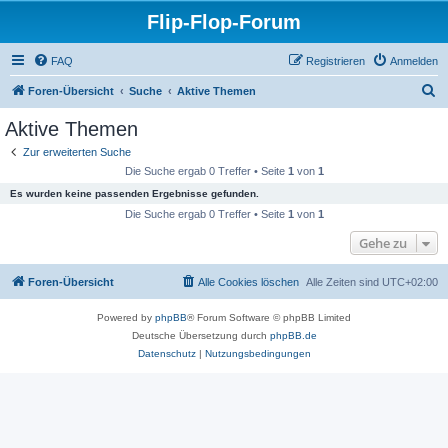
Flip-Flop-Forum
FAQ
Registrieren
Anmelden
S
Foren-Übersicht
Suche
Aktive Themen
u
Aktive Themen
c
Zur erweiterten Suche
h
Die Suche ergab 0 Treffer • Seite
1
von
1
e
Es wurden keine passenden Ergebnisse gefunden.
Die Suche ergab 0 Treffer • Seite
1
von
1
Gehe zu
Foren-Übersicht
Alle Cookies löschen
Alle Zeiten sind
UTC+02:00
Powered by
phpBB
® Forum Software © phpBB Limited
Deutsche Übersetzung durch
phpBB.de
Datenschutz
|
Nutzungsbedingungen