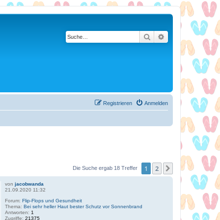
Suche
Erweiterte Suche
Registrieren
Anmelden
1
2
Nächste
Die Suche ergab 18 Treffer
von
jacobwanda
21.09.2020 11:32
Forum:
Flip-Flops und Gesundheit
Thema:
Bei sehr heller Haut bester Schutz vor Sonnenbrand
Antworten:
1
Zugriffe:
21375