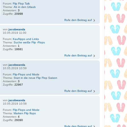
Forum:
Flip Flop Talk
Thema:
Ab in den Urlaub
Antworten:
3
Zugriffe:
20998
Rufe den Beitrag auf
von
jacobwanda
10.05.2019 11:00
Forum:
Kauftipps und Links
Thema:
Suche weiße Flip -Flops
Antworten:
1
Zugriffe:
18681
Rufe den Beitrag auf
von
jacobwanda
10.05.2019 10:59
Forum:
Flip-Flops und Mode
Thema:
Start in die neue Flip Flop Saison
Antworten:
3
Zugriffe:
22967
Rufe den Beitrag auf
von
jacobwanda
10.05.2019 10:58
Forum:
Flip-Flops und Mode
Thema:
Marken Flip flops
Antworten:
4
Zugriffe:
26090
Rufe den Beitrag auf