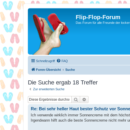
Flip-Flop-Forum
Das Forum für alle Freunde der locke
Schnellzugriff
FAQ
Foren-Übersicht
Suche
Die Suche ergab 18 Treffer
Zur erweiterten Suche
Suche
Erweiterte Suche
Re: Bei sehr heller Haut bester Schutz vor Son
Ich verwende wirklich immer Sonnencreme mit dem höchst
Irgendwann hilft auch die beste Sonnencreme nicht mehr u