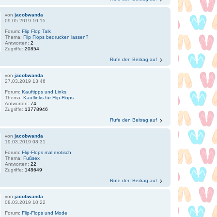
von
jacobwanda
09.05.2019 10:15
Forum:
Flip Flop Talk
Thema:
Flip Flops bedrucken lassen?
Antworten:
2
Zugriffe:
20854
Rufe den Beitrag auf
von
jacobwanda
27.03.2019 13:46
Forum:
Kauftipps und Links
Thema:
Kauflinks für Flip-Flops
Antworten:
74
Zugriffe:
13778946
Rufe den Beitrag auf
von
jacobwanda
19.03.2019 08:31
Forum:
Flip-Flops mal erotisch
Thema:
Fußsex
Antworten:
22
Zugriffe:
148649
Rufe den Beitrag auf
von
jacobwanda
08.03.2019 10:22
Forum:
Flip-Flops und Mode