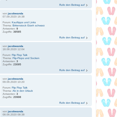
Rufe den Beitrag auf
von
jacobwanda
07.09.2020 16:38
Forum:
Kauftipps und Links
Thema:
Birkenstock Gizeh schwarz
Antworten:
9
Zugriffe:
39585
Rufe den Beitrag auf
von
jacobwanda
18.08.2020 12:04
Forum:
Flip Flop Talk
Thema:
Flip-Flops und Socken
Antworten:
3
Zugriffe:
23095
Rufe den Beitrag auf
von
jacobwanda
09.06.2020 10:20
Forum:
Flip Flop Talk
Thema:
Ab in den Urlaub
Antworten:
3
Zugriffe:
20998
Rufe den Beitrag auf
von
jacobwanda
08.06.2020 08:38