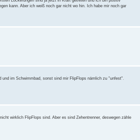
ersten Lockerungen sind ja jetzt in Kraft getreten und ich bin positiv
gen kann. Aber ich weiß noch gar nicht wo hin. Ich habe mir noch gar
nd und im Schwimmbad, sonst sind mir FlipFlops nämlich zu "unfest".
icht wirklich FlipFlops sind. Aber es sind Zehentrenner, deswegen zähle