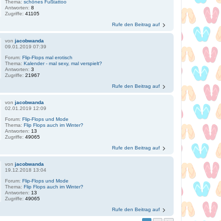
Thema:
schönes Fußtattoo
Antworten:
8
Zugriffe:
41105
Rufe den Beitrag auf
von
jacobwanda
09.01.2019 07:39
Forum:
Flip-Flops mal erotisch
Thema:
Kalender - mal sexy, mal verspielt?
Antworten:
3
Zugriffe:
21967
Rufe den Beitrag auf
von
jacobwanda
02.01.2019 12:09
Forum:
Flip-Flops und Mode
Thema:
Flip Flops auch im Winter?
Antworten:
13
Zugriffe:
49065
Rufe den Beitrag auf
von
jacobwanda
19.12.2018 13:04
Forum:
Flip-Flops und Mode
Thema:
Flip Flops auch im Winter?
Antworten:
13
Zugriffe:
49065
Rufe den Beitrag auf