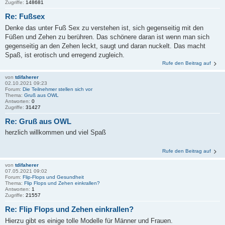
Zugriffe:
148681
Re: Fußsex
Denke das unter Fuß Sex zu verstehen ist, sich gegenseitig mit den
Füßen und Zehen zu berühren. Das schönere daran ist wenn man sich
gegenseitig an den Zehen leckt, saugt und daran nuckelt. Das macht
Spaß, ist erotisch und erregend zugleich.
Rufe den Beitrag auf
von
tdifaherer
02.10.2021 09:23
Forum:
Die Teilnehmer stellen sich vor
Thema:
Gruß aus OWL
Antworten:
0
Zugriffe:
31427
Re: Gruß aus OWL
herzlich willkommen und viel Spaß
Rufe den Beitrag auf
von
tdifaherer
07.05.2021 09:02
Forum:
Flip-Flops und Gesundheit
Thema:
Flip Flops und Zehen einkrallen?
Antworten:
1
Zugriffe:
21557
Re: Flip Flops und Zehen einkrallen?
Hierzu gibt es einige tolle Modelle für Männer und Frauen.