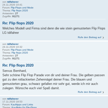
von
tdifaherer
24.11.2020 10:41
Forum:
Flip-Flops und Mode
Thema:
Flip flops 2020
Antworten:
27
Zugriffe:
91271
Re: Flip flops 2020
Welches Modell und Firma sind denn die wie stein gemusterten Flip Flops
LG tdifahrer
Rufe den Beitrag auf
von
tdifaherer
24.11.2020 10:32
Forum:
Flip-Flops und Mode
Thema:
Flip flops 2020
Antworten:
27
Zugriffe:
91271
Re: Flip flops 2020
Servus Bernhard,
Sehr schöne Flip Flop Parade von dir und deiner Frau. Die gelben passen
gut zu den rotlackierten Zehennägel deiner Frau. Die blauen und
gemusterten grau, schwarz gefallen mir sehr gut, werde ich mir auch
zulegen. Wünsche euch viel Spaß damit.
Rufe den Beitrag auf
von
tdifaherer
17.11.2020 18:53
Forum:
Kauftipps und Links
Thema:
Kauflinks für Flip-Flops