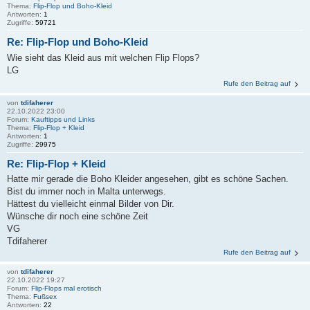
Thema:
Flip-Flop und Boho-Kleid
Antworten:
1
Zugriffe:
59721
Re: Flip-Flop und Boho-Kleid
Wie sieht das Kleid aus mit welchen Flip Flops?
LG
Rufe den Beitrag auf
von
tdifaherer
22.10.2022 23:00
Forum:
Kauftipps und Links
Thema:
Flip-Flop + Kleid
Antworten:
1
Zugriffe:
29975
Re: Flip-Flop + Kleid
Hatte mir gerade die Boho Kleider angesehen, gibt es schöne Sachen.
Bist du immer noch in Malta unterwegs.
Hättest du vielleicht einmal Bilder von Dir.
Wünsche dir noch eine schöne Zeit
VG
Tdifaherer
Rufe den Beitrag auf
von
tdifaherer
22.10.2022 19:27
Forum:
Flip-Flops mal erotisch
Thema:
Fußsex
Antworten:
22