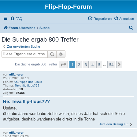
Flip-Flop-Forum
FAQ
Registrieren
Anmelden
S
Foren-Übersicht
Suche
u
Die Suche ergab 800 Treffer
c
Zur erweiterten Suche
h
Suche
Erweiterte Suche
e
Seite
1
von
54
1
2
3
4
5
54
Nächst
Die Suche ergab 800 Treffer
…
von
tdifaherer
25.08.2023 10:13
Forum:
Kauftipps und Links
Thema:
Teva flip-flops???
Antworten:
10
Zugriffe:
75466
Re: Teva flip-flops???
Update,
über die Jahre wurde die Sohle weich, dieses Jahr hat sich die Sohle
aufgelöst, deshalb wanderten sie direkt in die Tonne
Rufe den Beitrag auf
von
tdifaherer
16.04.2023 09:26