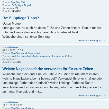
Forum:
Flip Flop Talk
Thema:
Fußpflege Tipps?
Antworten:
24
Zugriffe:
364150
Re: Fußpflege Tipps?
Guten Morgen,
finde gut das du auch an deine Füße und Zehen denkst. Danke für die
Info der Creme die du schon ausführlich getestet hast
Wünsche einen schönen Sonntag
Rufe den Beitrag auf
von
tdifaherer
07.01.2023 16:35
Forum:
Flip-Flops und Gesundheit
Thema:
Welche Nagellackefarbe verwendet Ihr für eure Zehen
Antworten:
1
Zugriffe:
101683
Welche Nagellackefarbe verwendet Ihr für eure Zehen
Wünsche euch ein gutes neues Jahr 2023. Mich würde interessieren
welche Nagellackefarbe ihr bevorzugt? Verwendet Ihr eher knallige oder
unauffällige Farbe oder Klarlack? Meine lieblings Farbe ist Rot in
verschiedenen Farbvarianten und tönen, jedoch um im Alltag lackiert zu
sein eher Klarlack und mit...
Rufe den Beitrag auf
von
tdifaherer
27.11.2022 18:23
Forum:
Flip-Flops und Mode