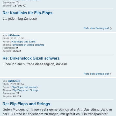
Antworten:
74
Zugriffe:
13779072
Re: Kauflinks für Flip-Flops
Ja, jeden Tag Zuhause
Rufe den Beitrag auf
von
tdifaherer
09.09.2020 10:59
Forum:
Kauftipps und Links
Thema:
Birkenstock Gizeh schwarz
Antworten:
9
Zugriffe:
39602
Re: Birkenstock Gizeh schwarz
Finde ich auch, trage diese täglich, daheim
Rufe den Beitrag auf
von
tdifaherer
26.07.2020 08:57
Forum:
Flip-Flops mal erotisch
Thema:
Flip Flops und Strings
Antworten:
22
Zugriffe:
84165
Re: Flip Flops und Strings
Guten Morgen, ich tragen sehr gerne Strings aller Art. Das String Band in
der PO Ritze ist angenehm zu tragen, mir gefällt es. Ein transparenter