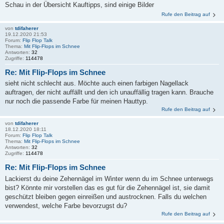
Schau in der Übersicht Kauftipps, sind einige Bilder
Rufe den Beitrag auf
von
tdifaherer
19.12.2020 21:53
Forum:
Flip Flop Talk
Thema:
Mit Flip-Flops im Schnee
Antworten:
32
Zugriffe:
114478
Re: Mit Flip-Flops im Schnee
sieht nicht schlecht aus. Möchte auch einen farbigen Nagellack
auftragen, der nicht auffällt und den ich unauffällig tragen kann. Brauche
nur noch die passende Farbe für meinen Hauttyp.
Rufe den Beitrag auf
von
tdifaherer
18.12.2020 18:11
Forum:
Flip Flop Talk
Thema:
Mit Flip-Flops im Schnee
Antworten:
32
Zugriffe:
114478
Re: Mit Flip-Flops im Schnee
Lackierst du deine Zehennägel im Winter wenn du im Schnee unterwegs
bist? Könnte mir vorstellen das es gut für die Zehennägel ist, sie damit
geschützt bleiben gegen einreißen und austrocknen. Falls du welchen
verwendest, welche Farbe bevorzugst du?
Rufe den Beitrag auf