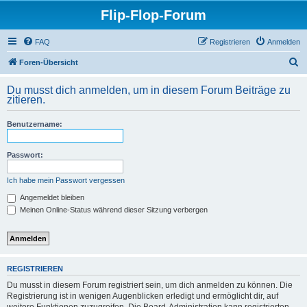
Flip-Flop-Forum
FAQ
Registrieren
Anmelden
S
Foren-Übersicht
u
Du musst dich anmelden, um in diesem Forum Beiträge zu
c
zitieren.
h
Benutzername:
e
Passwort:
Ich habe mein Passwort vergessen
Angemeldet bleiben
Meinen Online-Status während dieser Sitzung verbergen
REGISTRIEREN
Du musst in diesem Forum registriert sein, um dich anmelden zu können. Die
Registrierung ist in wenigen Augenblicken erledigt und ermöglicht dir, auf
weitere Funktionen zuzugreifen. Die Board-Administration kann registrierten