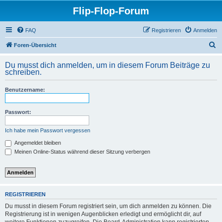
Flip-Flop-Forum
FAQ
Registrieren
Anmelden
S
Foren-Übersicht
u
Du musst dich anmelden, um in diesem Forum Beiträge zu
c
schreiben.
h
Benutzername:
e
Passwort:
Ich habe mein Passwort vergessen
Angemeldet bleiben
Meinen Online-Status während dieser Sitzung verbergen
REGISTRIEREN
Du musst in diesem Forum registriert sein, um dich anmelden zu können. Die
Registrierung ist in wenigen Augenblicken erledigt und ermöglicht dir, auf
weitere Funktionen zuzugreifen. Die Board-Administration kann registrierten