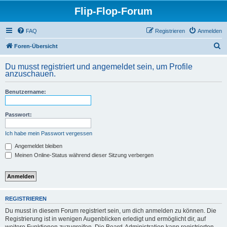
Flip-Flop-Forum
FAQ
Registrieren
Anmelden
S
Foren-Übersicht
u
Du musst registriert und angemeldet sein, um Profile
c
anzuschauen.
h
Benutzername:
e
Passwort:
Ich habe mein Passwort vergessen
Angemeldet bleiben
Meinen Online-Status während dieser Sitzung verbergen
REGISTRIEREN
Du musst in diesem Forum registriert sein, um dich anmelden zu können. Die
Registrierung ist in wenigen Augenblicken erledigt und ermöglicht dir, auf
weitere Funktionen zuzugreifen. Die Board-Administration kann registrierten