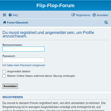
Flip-Flop-Forum
FAQ
Registrieren
Anmelden
S
Foren-Übersicht
u
Du musst registriert und angemeldet sein, um Profile
c
anzuschauen.
h
Benutzername:
e
Passwort:
Ich habe mein Passwort vergessen
Angemeldet bleiben
Meinen Online-Status während dieser Sitzung verbergen
REGISTRIEREN
Du musst in diesem Forum registriert sein, um dich anmelden zu können. Die
Registrierung ist in wenigen Augenblicken erledigt und ermöglicht dir, auf
weitere Funktionen zuzugreifen. Die Board-Administration kann registrierten