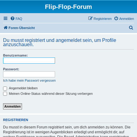
Flip-Flop-Forum
FAQ
Registrieren
Anmelden
S
Foren-Übersicht
u
Du musst registriert und angemeldet sein, um Profile
c
anzuschauen.
h
Benutzername:
e
Passwort:
Ich habe mein Passwort vergessen
Angemeldet bleiben
Meinen Online-Status während dieser Sitzung verbergen
REGISTRIEREN
Du musst in diesem Forum registriert sein, um dich anmelden zu können. Die
Registrierung ist in wenigen Augenblicken erledigt und ermöglicht dir, auf
weitere Funktionen zuzugreifen. Die Board-Administration kann registrierten