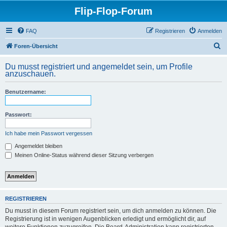
Flip-Flop-Forum
FAQ
Registrieren
Anmelden
S
Foren-Übersicht
u
Du musst registriert und angemeldet sein, um Profile
c
anzuschauen.
h
Benutzername:
e
Passwort:
Ich habe mein Passwort vergessen
Angemeldet bleiben
Meinen Online-Status während dieser Sitzung verbergen
REGISTRIEREN
Du musst in diesem Forum registriert sein, um dich anmelden zu können. Die
Registrierung ist in wenigen Augenblicken erledigt und ermöglicht dir, auf
weitere Funktionen zuzugreifen. Die Board-Administration kann registrierten