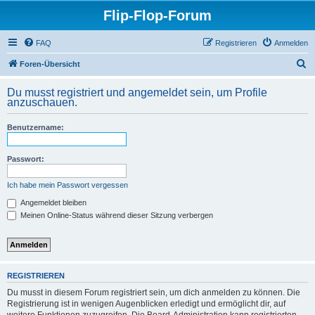
Flip-Flop-Forum
FAQ
Registrieren
Anmelden
S
Foren-Übersicht
u
Du musst registriert und angemeldet sein, um Profile
c
anzuschauen.
h
Benutzername:
e
Passwort:
Ich habe mein Passwort vergessen
Angemeldet bleiben
Meinen Online-Status während dieser Sitzung verbergen
REGISTRIEREN
Du musst in diesem Forum registriert sein, um dich anmelden zu können. Die
Registrierung ist in wenigen Augenblicken erledigt und ermöglicht dir, auf
weitere Funktionen zuzugreifen. Die Board-Administration kann registrierten