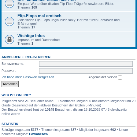
Ein paar Worte über die/den Flip-Flop-Träger/in sowie eure Bilder.
Themen:
109
Flip-Flops mal erotisch
Viele finden Flip-Flops unglaublich sexy. Her mit Euren Fantasien und
Erfahrungen!
Themen:
17
Wichtige Infos
Impressum und Datenschutz
Themen:
1
ANMELDEN
•
REGISTRIEREN
Benutzername:
Passwort:
Ich habe mein Passwort vergessen
Angemeldet bleiben
WER IST ONLINE?
Insgesamt sind
21
Besucher online :: 1 sichtbares Mitglied, 0 unsichtbare Mitglieder und 20
Gäste (basierend auf den aktiven Besuchern der letzten 5 Minuten)
Der Besucherrekord liegt bei
10148
Besuchern, die am 18.10.2025 07:43 gleichzeitig
online waren.
STATISTIK
Beiträge insgesamt
5177
• Themen insgesamt
637
• Mitglieder insgesamt
602
• Unser
neuestes Mitglied:
EdwardsoW