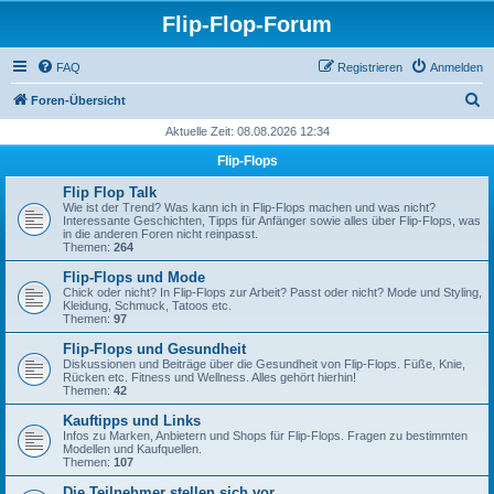
Flip-Flop-Forum
FAQ
Registrieren
Anmelden
S
Foren-Übersicht
u
Aktuelle Zeit: 08.08.2026 12:34
c
Flip-Flops
h
Flip Flop Talk
e
Wie ist der Trend? Was kann ich in Flip-Flops machen und was nicht?
Interessante Geschichten, Tipps für Anfänger sowie alles über Flip-Flops, was
in die anderen Foren nicht reinpasst.
Themen:
264
Flip-Flops und Mode
Chick oder nicht? In Flip-Flops zur Arbeit? Passt oder nicht? Mode und Styling,
Kleidung, Schmuck, Tatoos etc.
Themen:
97
Flip-Flops und Gesundheit
Diskussionen und Beiträge über die Gesundheit von Flip-Flops. Füße, Knie,
Rücken etc. Fitness und Wellness. Alles gehört hierhin!
Themen:
42
Kauftipps und Links
Infos zu Marken, Anbietern und Shops für Flip-Flops. Fragen zu bestimmten
Modellen und Kaufquellen.
Themen:
107
Die Teilnehmer stellen sich vor