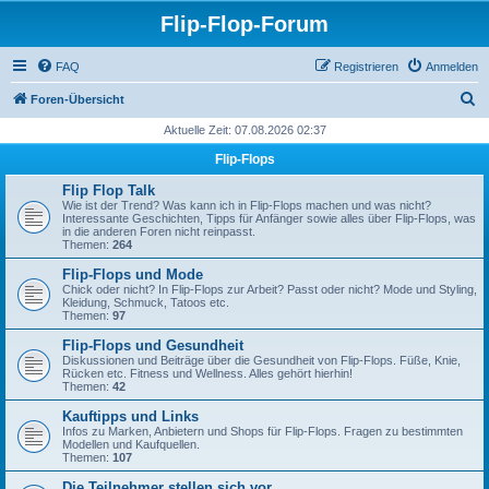
Flip-Flop-Forum
FAQ
Registrieren
Anmelden
S
Foren-Übersicht
u
Aktuelle Zeit: 07.08.2026 02:37
c
Flip-Flops
h
Flip Flop Talk
e
Wie ist der Trend? Was kann ich in Flip-Flops machen und was nicht?
Interessante Geschichten, Tipps für Anfänger sowie alles über Flip-Flops, was
in die anderen Foren nicht reinpasst.
Themen:
264
Flip-Flops und Mode
Chick oder nicht? In Flip-Flops zur Arbeit? Passt oder nicht? Mode und Styling,
Kleidung, Schmuck, Tatoos etc.
Themen:
97
Flip-Flops und Gesundheit
Diskussionen und Beiträge über die Gesundheit von Flip-Flops. Füße, Knie,
Rücken etc. Fitness und Wellness. Alles gehört hierhin!
Themen:
42
Kauftipps und Links
Infos zu Marken, Anbietern und Shops für Flip-Flops. Fragen zu bestimmten
Modellen und Kaufquellen.
Themen:
107
Die Teilnehmer stellen sich vor