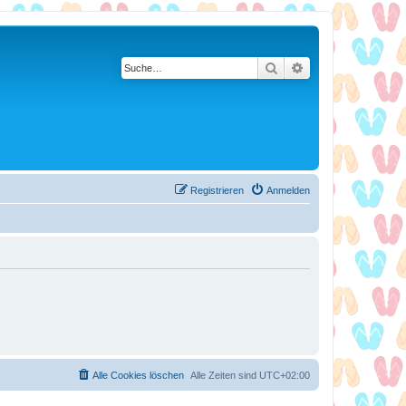
Suche
Erweiterte Suche
Registrieren
Anmelden
Alle Cookies löschen
Alle Zeiten sind
UTC+02:00