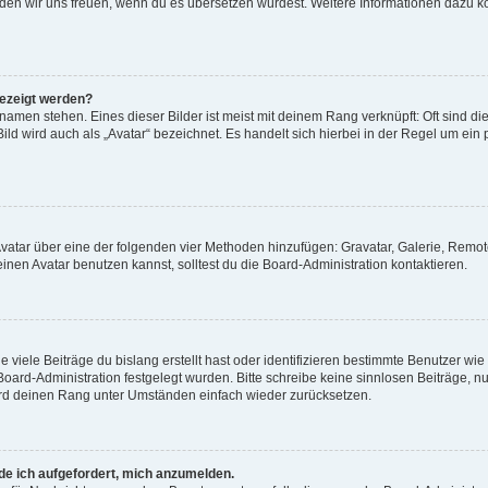
, würden wir uns freuen, wenn du es übersetzen würdest. Weitere Informationen dazu
gezeigt werden?
amen stehen. Eines dieser Bilder ist meist mit deinem Rang verknüpft: Oft sind di
ld wird auch als „Avatar“ bezeichnet. Es handelt sich hierbei in der Regel um ein
 Avatar über eine der folgenden vier Methoden hinzufügen: Gravatar, Galerie, Rem
en Avatar benutzen kannst, solltest du die Board-Administration kontaktieren.
viele Beiträge du bislang erstellt hast oder identifizieren bestimmte Benutzer w
 Board-Administration festgelegt wurden. Bitte schreibe keine sinnlosen Beiträge
wird deinen Rang unter Umständen einfach wieder zurücksetzen.
rde ich aufgefordert, mich anzumelden.