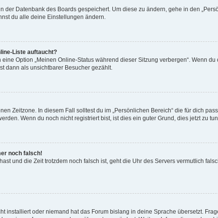
n in der Datenbank des Boards gespeichert. Um diese zu ändern, gehe in den „Persö
nst du alle deine Einstellungen ändern.
ine-Liste auftaucht?
n eine Option „Meinen Online-Status während dieser Sitzung verbergen“. Wenn du d
st dann als unsichtbarer Besucher gezählt.
en Zeitzone. In diesem Fall solltest du im „Persönlichen Bereich“ die für dich passe
den. Wenn du noch nicht registriert bist, ist dies ein guter Grund, dies jetzt zu tun
mer noch falsch!
t hast und die Zeit trotzdem noch falsch ist, geht die Uhr des Servers vermutlich fal
t installiert oder niemand hat das Forum bislang in deine Sprache übersetzt. Frag