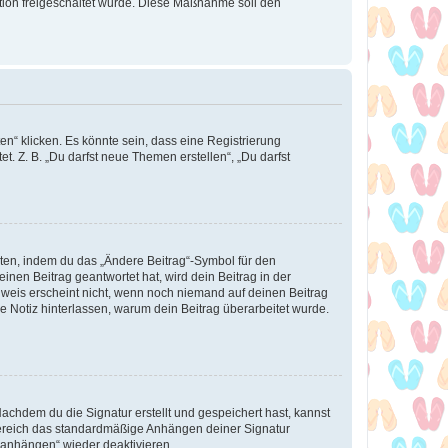
ration freigeschaltet wurde. Diese Maßnahme soll den
n“ klicken. Es könnte sein, dass eine Registrierung
t. Z. B. „Du darfst neue Themen erstellen“, „Du darfst
iten, indem du das „Ändere Beitrag“-Symbol für den
inen Beitrag geantwortet hat, wird dein Beitrag in der
nweis erscheint nicht, wenn noch niemand auf deinen Beitrag
ne Notiz hinterlassen, warum dein Beitrag überarbeitet wurde.
chdem du die Signatur erstellt und gespeichert hast, kannst
Bereich das standardmäßige Anhängen deiner Signatur
r anhängen“ wieder deaktivieren.