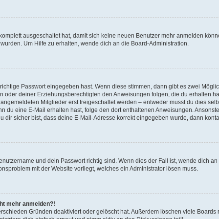
g komplett ausgeschaltet hat, damit sich keine neuen Benutzer mehr anmelden könn
 wurden. Um Hilfe zu erhalten, wende dich an die Board-Administration.
 richtige Passwort eingegeben hast. Wenn diese stimmen, dann gibt es zwei Mögl
tern oder deiner Erziehungsberechtigten den Anweisungen folgen, die du erhalten ha
u angemeldeten Mitglieder erst freigeschaltet werden – entweder musst du dies selbs
. Wenn du eine E-Mail erhalten hast, folge den dort enthaltenen Anweisungen. Ansons
 dir sicher bist, dass deine E-Mail-Adresse korrekt eingegeben wurde, dann kontak
Benutzername und dein Passwort richtig sind. Wenn dies der Fall ist, wende dich a
ionsproblem mit der Website vorliegt, welches ein Administrator lösen muss.
icht mehr anmelden?!
erschieden Gründen deaktiviert oder gelöscht hat. Außerdem löschen viele Boards r