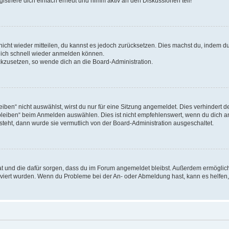
triere dich einfach erneut und nimm aktiv an den Diskussionen teil!
 nicht wieder mitteilen, du kannst es jedoch zurücksetzen. Dies machst du, indem 
 dich schnell wieder anmelden können.
ückzusetzen, so wende dich an die Board-Administration.
en“ nicht auswählst, wirst du nur für eine Sitzung angemeldet. Dies verhindert 
leiben“ beim Anmelden auswählen. Dies ist nicht empfehlenswert, wenn du dich an
 steht, dann wurde sie vermutlich von der Board-Administration ausgeschaltet.
 hat und die dafür sorgen, dass du im Forum angemeldet bleibst. Außerdem ermögli
tiviert wurden. Wenn du Probleme bei der An- oder Abmeldung hast, kann es helfen