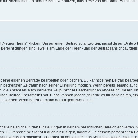
ion für Nachrichten an andere Benutzer nutzen, falls diese von der Board-Administ
„Neues Thema“ klicken. Um auf einen Beitrag zu antworten, musst du auf „Antworte
e Berechtigungen sind jeweils am Ende der Foren- und der Beitragsansicht aufgeliste
r deine eigenen Beiträge bearbeiten oder löschen. Du kannst einen Beitrag bearbe
inen begrenzten Zeitraum nach seiner Erstellung möglich. Wenn bereits jemand auf de
 die Anzahl als auch der letzte Zeitpunkt der Bearbeitungen angezeigt. Dieser Hi
en Beitrag überarbeitet hat. Diese können jedoch, falls sie es für nötig halten, ei
hen können, wenn bereits jemand darauf geantwortet hat.
st eine solche in den Einstellungen in deinem persönlichen Bereich entwerfen. Na
eren. Du kannst eine Signatur auch hinzufügen, indem du in deinem persönlichen 
atur verfassen möchtest, so kannst du dort einfach das Kontrollkästchen „Signatu