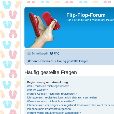
Flip-Flop-Forum
Das Forum für alle Freunde der locke
Schnellzugriff
FAQ
Foren-Übersicht
Häufig gestellte Fragen
Häufig gestellte Fragen
Registrierung und Anmeldung
Wozu muss ich mich registrieren?
Was ist COPPA?
Warum kann ich mich nicht registrieren?
Ich habe mich registriert, kann mich aber nicht anmelden!
Warum kann ich mich nicht anmelden?
Ich habe mich vor einiger Zeit registriert, kann mich aber nicht mehr 
Ich habe mein Passwort vergessen!
Warum werde ich automatisch abgemeldet?