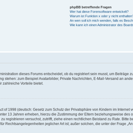
phpBB betreffende Fragen
Wer hat diese Forensoftware entwickelt?
Warum ist Funktion x oder y nicht enthalten
An wen soll ich mich wenden, falls es Besc
Wie kann ich einen Administrator des Board
istration dieses Forums entscheidet, ob du registriert sein musst, um Beiträge zu s
ung stehen: zum Beispiel Avatarbilder, Private Nachrichten, E-Mail-Versand an ander
 zahlreiche Vorteile bietet.
t of 1998 (deutsch: Gesetz zum Schutz der Privatsphäre von Kindern im Internet vo
unter 13 Jahren erheben, hierzu die Zustimmung der Eltern beziehungsweise des o
h zu registrieren versuchst, zutrifft, ziehe einen rechtlichen Beistand zu Rate. Bit
für Rechtsangelegenheiten jeglicher Art ist; außer solchen, die unter der Frage „
.