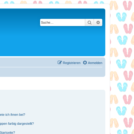
Suche
Erweiterte Suche
Registrieren
Anmelden
ete ich ihnen bei?
en farbig dargestellt?
tartseite?