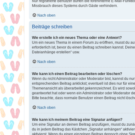
Nur registrierte Benutzer dürfen die foreninterne E-Mail-Funkt
Missbrauch dieses Systems durch Gäste verhindern.
Nach oben
Beiträge schreiben
Wie erstelle ich ein neues Thema oder eine Antwort?
Um ein neues Thema in einem Forum zu eröffnen, musst du auf 
erforderlich ist, bevor du einen Beitrag schreiben kannst. Dein
Dateianhänge erstellen“ usw.
Nach oben
Wie kann ich einen Beitrag bearbeiten oder löschen?
Wenn du nicht Administrator oder Moderator bist, kannst du nu
entsprechenden Beitrag anklickst; eventuell ist dies nur für e
Themenansicht als überarbeitet gekennzeichnet. Es wird sowohl
geantwortet hat oder wenn ein Administrator oder Moderator dein
Bitte beachte, dass normale Benutzer einen Beitrag nicht lösc
Nach oben
Wie kann ich meinem Beitrag eine Signatur anfügen?
Um eine Signatur an deinen Beitrag anzufügen, musst du zunäch
du in jedem Beitrag das Kästchen „Signatur anhängen“ aktivi
aktivierst. Wenn du einen einzelnen Beitrag dennoch ohne Sign