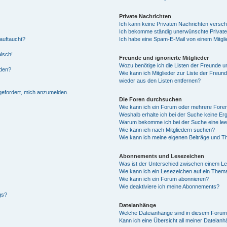
Private Nachrichten
Ich kann keine Privaten Nachrichten versch
Ich bekomme ständig unerwünschte Private
auftaucht?
Ich habe eine Spam-E-Mail von einem Mitgli
alsch!
Freunde und ignorierte Mitglieder
Wozu benötige ich die Listen der Freunde un
rden?
Wie kann ich Mitglieder zur Liste der Freund
wieder aus den Listen entfernen?
fgefordert, mich anzumelden.
Die Foren durchsuchen
Wie kann ich ein Forum oder mehrere For
Weshalb erhalte ich bei der Suche keine Er
Warum bekomme ich bei der Suche eine lee
Wie kann ich nach Mitgliedern suchen?
Wie kann ich meine eigenen Beiträge und T
Abonnements und Lesezeichen
Was ist der Unterschied zwischen einem L
Wie kann ich ein Lesezeichen auf ein Them
Wie kann ich ein Forum abonnieren?
Wie deaktiviere ich meine Abonnements?
gs?
Dateianhänge
Welche Dateianhänge sind in diesem Forum
Kann ich eine Übersicht all meiner Dateian