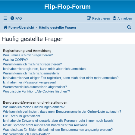
Flip-Flop-Forum
FAQ
Registrieren
Anmelden
S
Foren-Übersicht
Häufig gestellte Fragen
u
Häufig gestellte Fragen
c
h
Registrierung und Anmeldung
Wozu muss ich mich registrieren?
e
Was ist COPPA?
Warum kann ich mich nicht registrieren?
Ich habe mich registriert, kann mich aber nicht anmelden!
Warum kann ich mich nicht anmelden?
Ich habe mich vor einiger Zeit registriert, kann mich aber nicht mehr anmelden?!
Ich habe mein Passwort vergessen!
Warum werde ich automatisch abgemeldet?
Wozu ist die Funktion „Alle Cookies löschen“?
Benutzerpräferenzen und -einstellungen
Wie kann ich meine Einstellungen ändern?
Wie kann ich verhindern, dass mein Benutzername in der Online-Liste auftaucht?
Die Forenuhr geht falsch!
Ich habe die Zeitzone eingestellt, aber die Forenuhr geht immer noch falsch!
Meine Sprache steht auf diesem Board nicht zur Auswahl!
Was sind das für Bilder, die bei meinem Benutzernamen angezeigt werden?
Wie verwende ich einen Avatar?