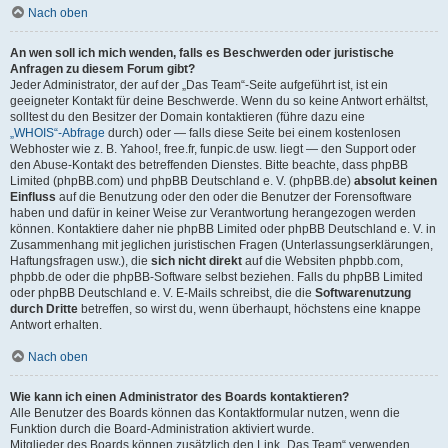
Nach oben
An wen soll ich mich wenden, falls es Beschwerden oder juristische
Anfragen zu diesem Forum gibt?
Jeder Administrator, der auf der „Das Team“-Seite aufgeführt ist, ist ein
geeigneter Kontakt für deine Beschwerde. Wenn du so keine Antwort erhältst,
solltest du den Besitzer der Domain kontaktieren (führe dazu eine
„WHOIS“-Abfrage
durch) oder — falls diese Seite bei einem kostenlosen
Webhoster wie z. B. Yahoo!, free.fr, funpic.de usw. liegt — den Support oder
den Abuse-Kontakt des betreffenden Dienstes. Bitte beachte, dass phpBB
Limited (phpBB.com) und phpBB Deutschland e. V. (phpBB.de)
absolut keinen
Einfluss
auf die Benutzung oder den oder die Benutzer der Forensoftware
haben und dafür in keiner Weise zur Verantwortung herangezogen werden
können. Kontaktiere daher nie phpBB Limited oder phpBB Deutschland e. V. in
Zusammenhang mit jeglichen juristischen Fragen (Unterlassungserklärungen,
Haftungsfragen usw.), die
sich nicht direkt
auf die Websiten phpbb.com,
phpbb.de oder die phpBB-Software selbst beziehen. Falls du phpBB Limited
oder phpBB Deutschland e. V. E-Mails schreibst, die die
Softwarenutzung
durch Dritte
betreffen, so wirst du, wenn überhaupt, höchstens eine knappe
Antwort erhalten.
Nach oben
Wie kann ich einen Administrator des Boards kontaktieren?
Alle Benutzer des Boards können das Kontaktformular nutzen, wenn die
Funktion durch die Board-Administration aktiviert wurde.
Mitglieder des Boards können zusätzlich den Link „Das Team“ verwenden.