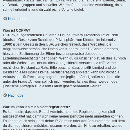
Avatarbilder, Private Nachrichten, E-Mail-Versand an andere Mitglieder, Beitritt
zu Benutzergruppen und so weiter. Wir empfehlen dir eine Anmeldung, da sie
schnell erledigt ist und dir zahlreiche Vorteile bietet.
Nach oben
Was ist COPPA?
COPPA, ausgeschrieben Children’s Online Privacy Protection Act of 1998
(deutsch: Gesetz zum Schutz der Privatsphäre von Kindern im Internet von
1998) ist ein Gesetz in den USA, welches festlegt, dass Websites, die
möglicherweise persönliche Daten von Kindern unter 13 Jahren erheben,
hierzu die Zustimmung der Eltern beziehungsweise des oder der
Erziehungsberechtigten benötigen. Wenn du dir unsicher bist, ob dies auf dich
oder die Website, auf der du dich zu registrieren versuchst, zutrifft, ziehe einen
rechtlichen Beistand zu Rate. Bitte beachte, dass phpBB Limited und der
Besitzer dieses Boards keine Rechtsberatung anbieten kann und nicht die
Anlaufstelle für Rechtsangelegenheiten jeglicher Art ist; außer solchen, die
unter der Frage „An wen soll ich mich wenden, falls es Beschwerden oder
juristische Anfragen zu diesem Forum gibt?“ behandelt werden.
Nach oben
Warum kann ich mich nicht registrieren?
Es kann sein, dass die Board-Administration die Registrierung komplett
ausgeschaltet hat, damit sich keine neuen Benutzer mehr anmelden können.
Es könnte auch sein, dass deine IP-Adresse oder der Benutzername, mit dem
du dich registrieren möchtest, gesperrt wurden. Um Hilfe zu erhalten, wende