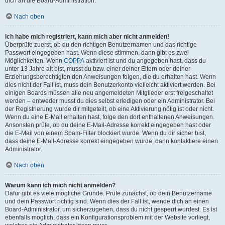
dich an die Board-Administration.
Nach oben
Ich habe mich registriert, kann mich aber nicht anmelden!
Überprüfe zuerst, ob du den richtigen Benutzernamen und das richtige
Passwort eingegeben hast. Wenn diese stimmen, dann gibt es zwei
Möglichkeiten. Wenn
COPPA
aktiviert ist und du angegeben hast, dass du
unter 13 Jahre alt bist, musst du bzw. einer deiner Eltern oder deiner
Erziehungsberechtigten den Anweisungen folgen, die du erhalten hast. Wenn
dies nicht der Fall ist, muss dein Benutzerkonto vielleicht aktiviert werden. Bei
einigen Boards müssen alle neu angemeldeten Mitglieder erst freigeschaltet
werden – entweder musst du dies selbst erledigen oder ein Administrator. Bei
der Registrierung wurde dir mitgeteilt, ob eine Aktivierung nötig ist oder nicht.
Wenn du eine E-Mail erhalten hast, folge den dort enthaltenen Anweisungen.
Ansonsten prüfe, ob du deine E-Mail-Adresse korrekt eingegeben hast oder
die E-Mail von einem Spam-Filter blockiert wurde. Wenn du dir sicher bist,
dass deine E-Mail-Adresse korrekt eingegeben wurde, dann kontaktiere einen
Administrator.
Nach oben
Warum kann ich mich nicht anmelden?
Dafür gibt es viele mögliche Gründe. Prüfe zunächst, ob dein Benutzername
und dein Passwort richtig sind. Wenn dies der Fall ist, wende dich an einen
Board-Administrator, um sicherzugehen, dass du nicht gesperrt wurdest. Es ist
ebenfalls möglich, dass ein Konfigurationsproblem mit der Website vorliegt,