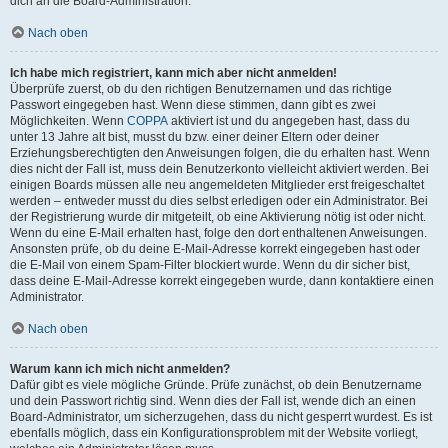
dich an die Board-Administration.
Nach oben
Ich habe mich registriert, kann mich aber nicht anmelden!
Überprüfe zuerst, ob du den richtigen Benutzernamen und das richtige
Passwort eingegeben hast. Wenn diese stimmen, dann gibt es zwei
Möglichkeiten. Wenn
COPPA
aktiviert ist und du angegeben hast, dass du
unter 13 Jahre alt bist, musst du bzw. einer deiner Eltern oder deiner
Erziehungsberechtigten den Anweisungen folgen, die du erhalten hast. Wenn
dies nicht der Fall ist, muss dein Benutzerkonto vielleicht aktiviert werden. Bei
einigen Boards müssen alle neu angemeldeten Mitglieder erst freigeschaltet
werden – entweder musst du dies selbst erledigen oder ein Administrator. Bei
der Registrierung wurde dir mitgeteilt, ob eine Aktivierung nötig ist oder nicht.
Wenn du eine E-Mail erhalten hast, folge den dort enthaltenen Anweisungen.
Ansonsten prüfe, ob du deine E-Mail-Adresse korrekt eingegeben hast oder
die E-Mail von einem Spam-Filter blockiert wurde. Wenn du dir sicher bist,
dass deine E-Mail-Adresse korrekt eingegeben wurde, dann kontaktiere einen
Administrator.
Nach oben
Warum kann ich mich nicht anmelden?
Dafür gibt es viele mögliche Gründe. Prüfe zunächst, ob dein Benutzername
und dein Passwort richtig sind. Wenn dies der Fall ist, wende dich an einen
Board-Administrator, um sicherzugehen, dass du nicht gesperrt wurdest. Es ist
ebenfalls möglich, dass ein Konfigurationsproblem mit der Website vorliegt,