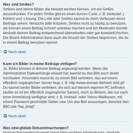
Was sind Smilies?
Smilies sind kleine Bilder, die benutzt werden können, um ein Gefühl
auszudrücken. Für jeden Smilie gibt es einen kurzen Code, z. B. bedeutet :)
fröhlich und :( traurig. Die Liste aller Smilies kannst du beim Verfassen eines
Beitrags sehen. Versuche bitte trotzdem, Smilies nicht zu häufig zu benutzen,
sie können einen Beitrag schnell unlesbar machen und ein Moderator könnte
deshalb deinen Beitrag entsprechend überarbeiten oder gar komplett löschen.
Die Board-Administration kann auch die Anzahl der Smilies begrenzen, die du
in einem Beitrag benutzen kannst.
Nach oben
Kann ich Bilder in meine Beiträge einfügen?
Ja, Bilder können in deinem Beitrag angezeigt werden. Wenn die
Administration Dateianhänge erlaubt hat, kannst du das Bild auch direkt
hochladen. Ansonsten musst du zu einem Bild verlinken, das auf einem
öffentlich zugänglichen Server liegt, z. B. http://www.domain.tld/mein-bild.gif.
Du kannst weder Bilder verlinken, die sich auf deinem eigenen PC befinden
(außer es ist ein öffentlich zugänglicher Server), noch zu Bildern, die nur nach
einer Anmeldung verfügbar sind, z. B. Hotmail- oder Yahoo-Mailboxen, mit
einem Passwort geschützte Seiten usw. Um das Bild anzuzeigen, benutze den
BBCode-Tag „[img]“.
Nach oben
Was sind globale Bekanntmachungen?
Globale Bekanntmachungen beinhalten wichtige Informationen, deshalb