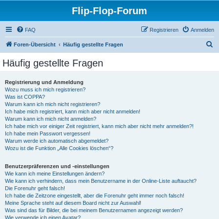
Flip-Flop-Forum
FAQ
Registrieren
Anmelden
S
Foren-Übersicht
Häufig gestellte Fragen
u
Häufig gestellte Fragen
c
h
Registrierung und Anmeldung
Wozu muss ich mich registrieren?
e
Was ist COPPA?
Warum kann ich mich nicht registrieren?
Ich habe mich registriert, kann mich aber nicht anmelden!
Warum kann ich mich nicht anmelden?
Ich habe mich vor einiger Zeit registriert, kann mich aber nicht mehr anmelden?!
Ich habe mein Passwort vergessen!
Warum werde ich automatisch abgemeldet?
Wozu ist die Funktion „Alle Cookies löschen“?
Benutzerpräferenzen und -einstellungen
Wie kann ich meine Einstellungen ändern?
Wie kann ich verhindern, dass mein Benutzername in der Online-Liste auftaucht?
Die Forenuhr geht falsch!
Ich habe die Zeitzone eingestellt, aber die Forenuhr geht immer noch falsch!
Meine Sprache steht auf diesem Board nicht zur Auswahl!
Was sind das für Bilder, die bei meinem Benutzernamen angezeigt werden?
Wie verwende ich einen Avatar?