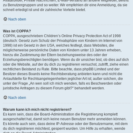
Avatarbilder, Private Nachrichten, E-Mail-Versand an andere Mitglieder, Beitritt
zu Benutzergruppen und so weiter. Wir empfehlen dir eine Anmeldung, da sie
schnell erledigt ist und dir zahlreiche Vorteile bietet.
Nach oben
Was ist COPPA?
COPPA, ausgeschrieben Children’s Online Privacy Protection Act of 1998
(deutsch: Gesetz zum Schutz der Privatsphäre von Kindern im Internet von
1998) ist ein Gesetz in den USA, welches festlegt, dass Websites, die
möglicherweise persönliche Daten von Kindern unter 13 Jahren erheben,
hierzu die Zustimmung der Eltern beziehungsweise des oder der
Erziehungsberechtigten benötigen. Wenn du dir unsicher bist, ob dies auf dich
oder die Website, auf der du dich zu registrieren versuchst, zutrifft, ziehe einen
rechtlichen Beistand zu Rate. Bitte beachte, dass phpBB Limited und der
Besitzer dieses Boards keine Rechtsberatung anbieten kann und nicht die
Anlaufstelle für Rechtsangelegenheiten jeglicher Art ist; außer solchen, die
unter der Frage „An wen soll ich mich wenden, falls es Beschwerden oder
juristische Anfragen zu diesem Forum gibt?“ behandelt werden.
Nach oben
Warum kann ich mich nicht registrieren?
Es kann sein, dass die Board-Administration die Registrierung komplett
ausgeschaltet hat, damit sich keine neuen Benutzer mehr anmelden können.
Es könnte auch sein, dass deine IP-Adresse oder der Benutzername, mit dem
du dich registrieren möchtest, gesperrt wurden. Um Hilfe zu erhalten, wende