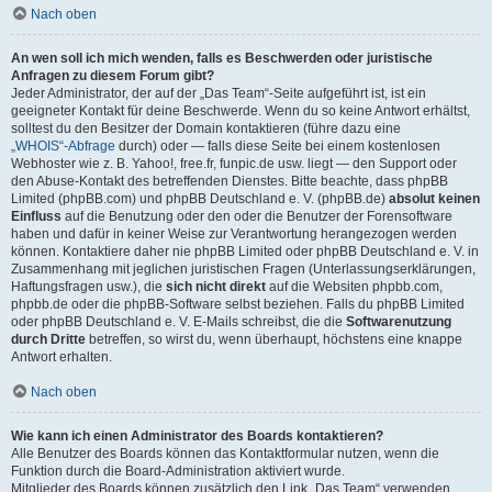
Nach oben
An wen soll ich mich wenden, falls es Beschwerden oder juristische
Anfragen zu diesem Forum gibt?
Jeder Administrator, der auf der „Das Team“-Seite aufgeführt ist, ist ein
geeigneter Kontakt für deine Beschwerde. Wenn du so keine Antwort erhältst,
solltest du den Besitzer der Domain kontaktieren (führe dazu eine
„WHOIS“-Abfrage
durch) oder — falls diese Seite bei einem kostenlosen
Webhoster wie z. B. Yahoo!, free.fr, funpic.de usw. liegt — den Support oder
den Abuse-Kontakt des betreffenden Dienstes. Bitte beachte, dass phpBB
Limited (phpBB.com) und phpBB Deutschland e. V. (phpBB.de)
absolut keinen
Einfluss
auf die Benutzung oder den oder die Benutzer der Forensoftware
haben und dafür in keiner Weise zur Verantwortung herangezogen werden
können. Kontaktiere daher nie phpBB Limited oder phpBB Deutschland e. V. in
Zusammenhang mit jeglichen juristischen Fragen (Unterlassungserklärungen,
Haftungsfragen usw.), die
sich nicht direkt
auf die Websiten phpbb.com,
phpbb.de oder die phpBB-Software selbst beziehen. Falls du phpBB Limited
oder phpBB Deutschland e. V. E-Mails schreibst, die die
Softwarenutzung
durch Dritte
betreffen, so wirst du, wenn überhaupt, höchstens eine knappe
Antwort erhalten.
Nach oben
Wie kann ich einen Administrator des Boards kontaktieren?
Alle Benutzer des Boards können das Kontaktformular nutzen, wenn die
Funktion durch die Board-Administration aktiviert wurde.
Mitglieder des Boards können zusätzlich den Link „Das Team“ verwenden.