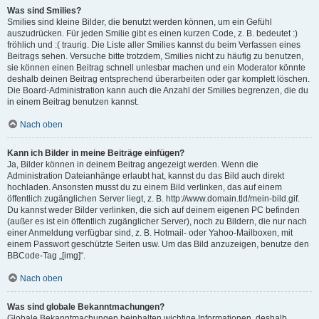
Was sind Smilies?
Smilies sind kleine Bilder, die benutzt werden können, um ein Gefühl
auszudrücken. Für jeden Smilie gibt es einen kurzen Code, z. B. bedeutet :)
fröhlich und :( traurig. Die Liste aller Smilies kannst du beim Verfassen eines
Beitrags sehen. Versuche bitte trotzdem, Smilies nicht zu häufig zu benutzen,
sie können einen Beitrag schnell unlesbar machen und ein Moderator könnte
deshalb deinen Beitrag entsprechend überarbeiten oder gar komplett löschen.
Die Board-Administration kann auch die Anzahl der Smilies begrenzen, die du
in einem Beitrag benutzen kannst.
Nach oben
Kann ich Bilder in meine Beiträge einfügen?
Ja, Bilder können in deinem Beitrag angezeigt werden. Wenn die
Administration Dateianhänge erlaubt hat, kannst du das Bild auch direkt
hochladen. Ansonsten musst du zu einem Bild verlinken, das auf einem
öffentlich zugänglichen Server liegt, z. B. http://www.domain.tld/mein-bild.gif.
Du kannst weder Bilder verlinken, die sich auf deinem eigenen PC befinden
(außer es ist ein öffentlich zugänglicher Server), noch zu Bildern, die nur nach
einer Anmeldung verfügbar sind, z. B. Hotmail- oder Yahoo-Mailboxen, mit
einem Passwort geschützte Seiten usw. Um das Bild anzuzeigen, benutze den
BBCode-Tag „[img]“.
Nach oben
Was sind globale Bekanntmachungen?
Globale Bekanntmachungen beinhalten wichtige Informationen, deshalb