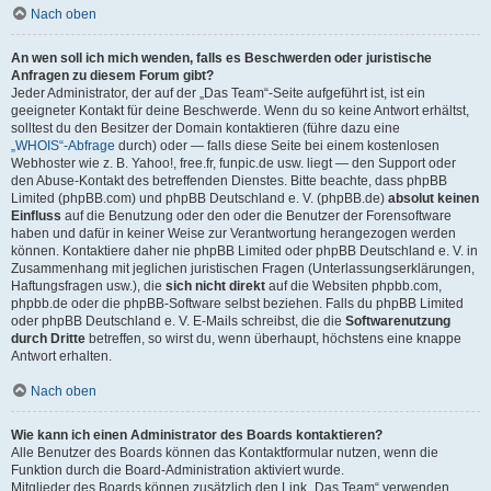
Nach oben
An wen soll ich mich wenden, falls es Beschwerden oder juristische
Anfragen zu diesem Forum gibt?
Jeder Administrator, der auf der „Das Team“-Seite aufgeführt ist, ist ein
geeigneter Kontakt für deine Beschwerde. Wenn du so keine Antwort erhältst,
solltest du den Besitzer der Domain kontaktieren (führe dazu eine
„WHOIS“-Abfrage
durch) oder — falls diese Seite bei einem kostenlosen
Webhoster wie z. B. Yahoo!, free.fr, funpic.de usw. liegt — den Support oder
den Abuse-Kontakt des betreffenden Dienstes. Bitte beachte, dass phpBB
Limited (phpBB.com) und phpBB Deutschland e. V. (phpBB.de)
absolut keinen
Einfluss
auf die Benutzung oder den oder die Benutzer der Forensoftware
haben und dafür in keiner Weise zur Verantwortung herangezogen werden
können. Kontaktiere daher nie phpBB Limited oder phpBB Deutschland e. V. in
Zusammenhang mit jeglichen juristischen Fragen (Unterlassungserklärungen,
Haftungsfragen usw.), die
sich nicht direkt
auf die Websiten phpbb.com,
phpbb.de oder die phpBB-Software selbst beziehen. Falls du phpBB Limited
oder phpBB Deutschland e. V. E-Mails schreibst, die die
Softwarenutzung
durch Dritte
betreffen, so wirst du, wenn überhaupt, höchstens eine knappe
Antwort erhalten.
Nach oben
Wie kann ich einen Administrator des Boards kontaktieren?
Alle Benutzer des Boards können das Kontaktformular nutzen, wenn die
Funktion durch die Board-Administration aktiviert wurde.
Mitglieder des Boards können zusätzlich den Link „Das Team“ verwenden.