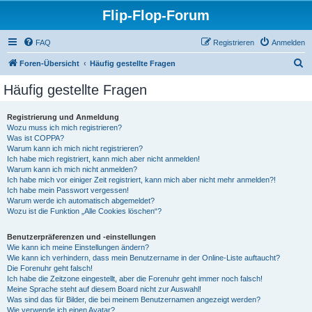
Flip-Flop-Forum
FAQ
Registrieren
Anmelden
S
Foren-Übersicht
Häufig gestellte Fragen
u
Häufig gestellte Fragen
c
h
Registrierung und Anmeldung
Wozu muss ich mich registrieren?
e
Was ist COPPA?
Warum kann ich mich nicht registrieren?
Ich habe mich registriert, kann mich aber nicht anmelden!
Warum kann ich mich nicht anmelden?
Ich habe mich vor einiger Zeit registriert, kann mich aber nicht mehr anmelden?!
Ich habe mein Passwort vergessen!
Warum werde ich automatisch abgemeldet?
Wozu ist die Funktion „Alle Cookies löschen“?
Benutzerpräferenzen und -einstellungen
Wie kann ich meine Einstellungen ändern?
Wie kann ich verhindern, dass mein Benutzername in der Online-Liste auftaucht?
Die Forenuhr geht falsch!
Ich habe die Zeitzone eingestellt, aber die Forenuhr geht immer noch falsch!
Meine Sprache steht auf diesem Board nicht zur Auswahl!
Was sind das für Bilder, die bei meinem Benutzernamen angezeigt werden?
Wie verwende ich einen Avatar?