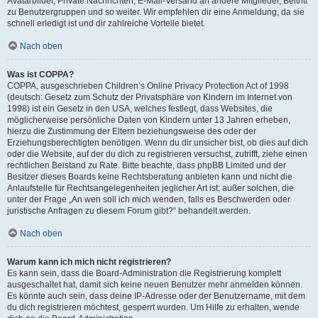
Avatarbilder, Private Nachrichten, E-Mail-Versand an andere Mitglieder, Beitritt
zu Benutzergruppen und so weiter. Wir empfehlen dir eine Anmeldung, da sie
schnell erledigt ist und dir zahlreiche Vorteile bietet.
Nach oben
Was ist COPPA?
COPPA, ausgeschrieben Children’s Online Privacy Protection Act of 1998
(deutsch: Gesetz zum Schutz der Privatsphäre von Kindern im Internet von
1998) ist ein Gesetz in den USA, welches festlegt, dass Websites, die
möglicherweise persönliche Daten von Kindern unter 13 Jahren erheben,
hierzu die Zustimmung der Eltern beziehungsweise des oder der
Erziehungsberechtigten benötigen. Wenn du dir unsicher bist, ob dies auf dich
oder die Website, auf der du dich zu registrieren versuchst, zutrifft, ziehe einen
rechtlichen Beistand zu Rate. Bitte beachte, dass phpBB Limited und der
Besitzer dieses Boards keine Rechtsberatung anbieten kann und nicht die
Anlaufstelle für Rechtsangelegenheiten jeglicher Art ist; außer solchen, die
unter der Frage „An wen soll ich mich wenden, falls es Beschwerden oder
juristische Anfragen zu diesem Forum gibt?“ behandelt werden.
Nach oben
Warum kann ich mich nicht registrieren?
Es kann sein, dass die Board-Administration die Registrierung komplett
ausgeschaltet hat, damit sich keine neuen Benutzer mehr anmelden können.
Es könnte auch sein, dass deine IP-Adresse oder der Benutzername, mit dem
du dich registrieren möchtest, gesperrt wurden. Um Hilfe zu erhalten, wende