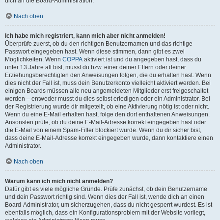
dich an die Board-Administration.
Nach oben
Ich habe mich registriert, kann mich aber nicht anmelden!
Überprüfe zuerst, ob du den richtigen Benutzernamen und das richtige
Passwort eingegeben hast. Wenn diese stimmen, dann gibt es zwei
Möglichkeiten. Wenn
COPPA
aktiviert ist und du angegeben hast, dass du
unter 13 Jahre alt bist, musst du bzw. einer deiner Eltern oder deiner
Erziehungsberechtigten den Anweisungen folgen, die du erhalten hast. Wenn
dies nicht der Fall ist, muss dein Benutzerkonto vielleicht aktiviert werden. Bei
einigen Boards müssen alle neu angemeldeten Mitglieder erst freigeschaltet
werden – entweder musst du dies selbst erledigen oder ein Administrator. Bei
der Registrierung wurde dir mitgeteilt, ob eine Aktivierung nötig ist oder nicht.
Wenn du eine E-Mail erhalten hast, folge den dort enthaltenen Anweisungen.
Ansonsten prüfe, ob du deine E-Mail-Adresse korrekt eingegeben hast oder
die E-Mail von einem Spam-Filter blockiert wurde. Wenn du dir sicher bist,
dass deine E-Mail-Adresse korrekt eingegeben wurde, dann kontaktiere einen
Administrator.
Nach oben
Warum kann ich mich nicht anmelden?
Dafür gibt es viele mögliche Gründe. Prüfe zunächst, ob dein Benutzername
und dein Passwort richtig sind. Wenn dies der Fall ist, wende dich an einen
Board-Administrator, um sicherzugehen, dass du nicht gesperrt wurdest. Es ist
ebenfalls möglich, dass ein Konfigurationsproblem mit der Website vorliegt,